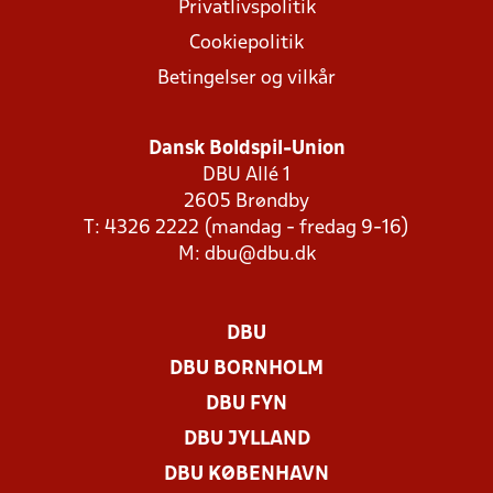
Privatlivspolitik
Cookiepolitik
Betingelser og vilkår
Dansk Boldspil-Union
DBU Allé 1
2605 Brøndby
T: 4326 2222 (mandag - fredag 9-16)
M:
dbu@dbu.dk
DBU
DBU BORNHOLM
DBU FYN
DBU JYLLAND
DBU KØBENHAVN