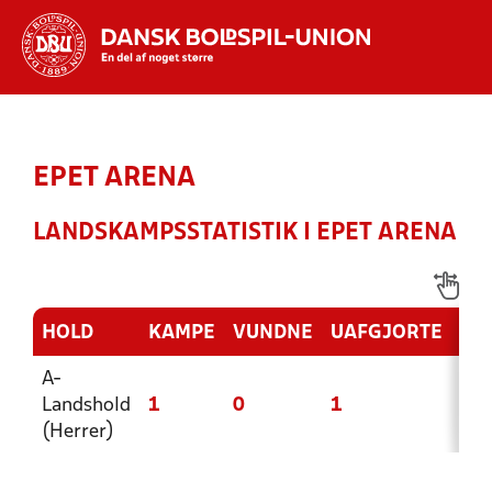
Hvad vil du søge efter?
INDHOLD OG NYHEDER
EPET ARENA
STILLINGER, RESULTATER, KLUBBER OG
HOLD
LANDSKAMPSSTATISTIK I EPET ARENA
HOLD
KAMPE
VUNDNE
UAFGJORTE
TA
A-
Landshold
1
0
1
0
(Herrer)