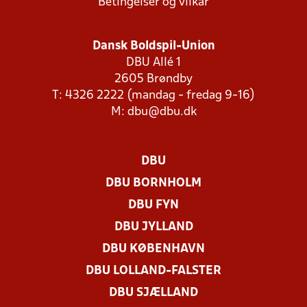
Betingelser og vilkår
Dansk Boldspil-Union
DBU Allé 1
2605 Brøndby
T: 4326 2222 (mandag - fredag 9-16)
M:
dbu@dbu.dk
DBU
DBU BORNHOLM
DBU FYN
DBU JYLLAND
DBU KØBENHAVN
DBU LOLLAND-FALSTER
DBU SJÆLLAND