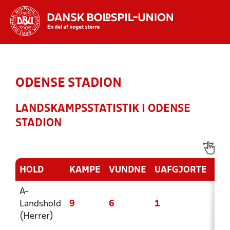
Hvad vil du søge efter?
INDHOLD OG NYHEDER
ODENSE STADION
STILLINGER, RESULTATER, KLUBBER OG
HOLD
LANDSKAMPSSTATISTIK I ODENSE
STADION
HOLD
KAMPE
VUNDNE
UAFGJORTE
TA
A-
Landshold
9
6
1
2
(Herrer)