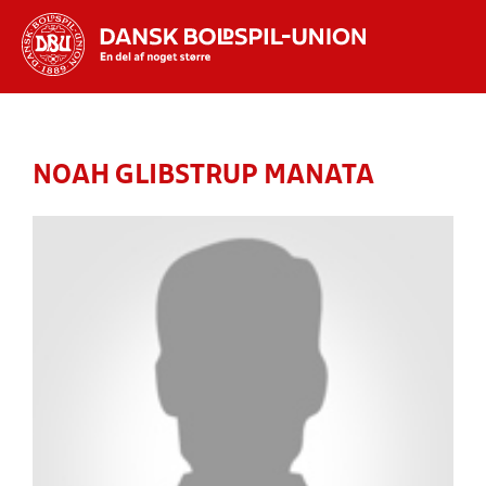
Hvad vil du søge efter?
INDHOLD OG NYHEDER
NOAH GLIBSTRUP MANATA
STILLINGER, RESULTATER, KLUBBER OG
HOLD