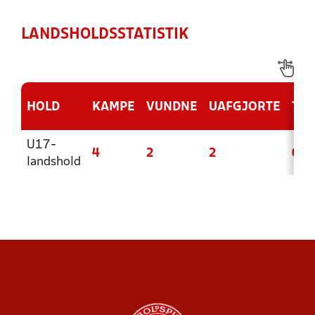
LANDSHOLDSSTATISTIK
HOLD
KAMPE
VUNDNE
UAFGJORTE
TAB
U17-
4
2
2
0
landshold