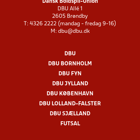
Dansk Boldspil-Union
DBU Allé 1
2605 Brøndby
T: 4326 2222 (mandag - fredag 9-16)
M:
dbu@dbu.dk
DBU
DBU BORNHOLM
DBU FYN
DBU JYLLAND
DBU KØBENHAVN
DBU LOLLAND-FALSTER
DBU SJÆLLAND
FUTSAL