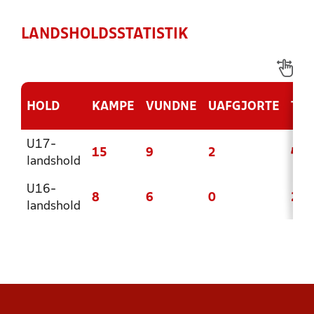
LANDSHOLDSSTATISTIK
HOLD
KAMPE
VUNDNE
UAFGJORTE
TAB
U17-
15
9
2
4
landshold
U16-
8
6
0
2
landshold