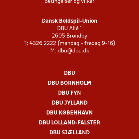
Betingelser og vilkår
Dansk Boldspil-Union
DBU Allé 1
2605 Brøndby
T: 4326 2222 (mandag - fredag 9-16)
M:
dbu@dbu.dk
DBU
DBU BORNHOLM
DBU FYN
DBU JYLLAND
DBU KØBENHAVN
DBU LOLLAND-FALSTER
DBU SJÆLLAND