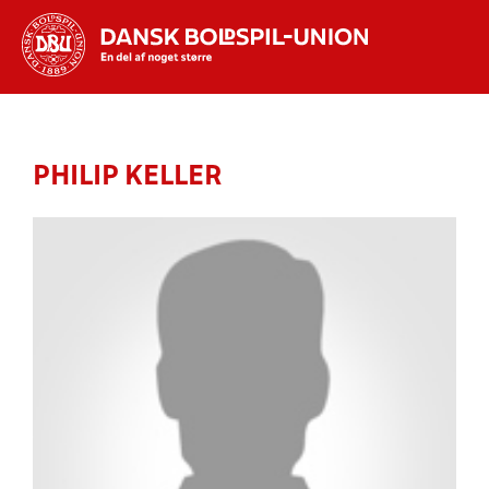
Hvad vil du søge efter?
INDHOLD OG NYHEDER
PHILIP KELLER
STILLINGER, RESULTATER, KLUBBER OG
HOLD