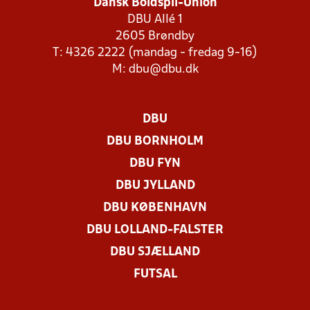
Dansk Boldspil-Union
DBU Allé 1
2605 Brøndby
T: 4326 2222 (mandag - fredag 9-16)
M:
dbu@dbu.dk
DBU
DBU BORNHOLM
DBU FYN
DBU JYLLAND
DBU KØBENHAVN
DBU LOLLAND-FALSTER
DBU SJÆLLAND
FUTSAL