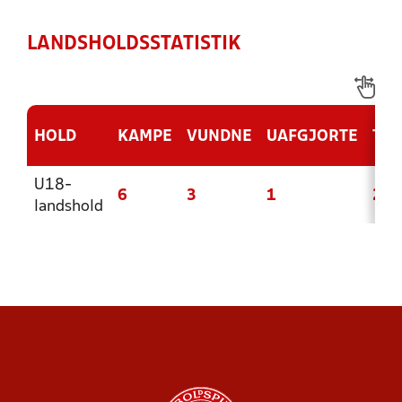
LANDSHOLDSSTATISTIK
HOLD
KAMPE
VUNDNE
UAFGJORTE
TAB
U18-
6
3
1
2
landshold