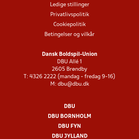
Ledige stillinger
Privatlivspolitik
Cookiepolitik
Betingelser og vilkår
Dansk Boldspil-Union
DBU Allé 1
2605 Brøndby
T: 4326 2222 (mandag - fredag 9-16)
M:
dbu@dbu.dk
DBU
DBU BORNHOLM
DBU FYN
DBU JYLLAND