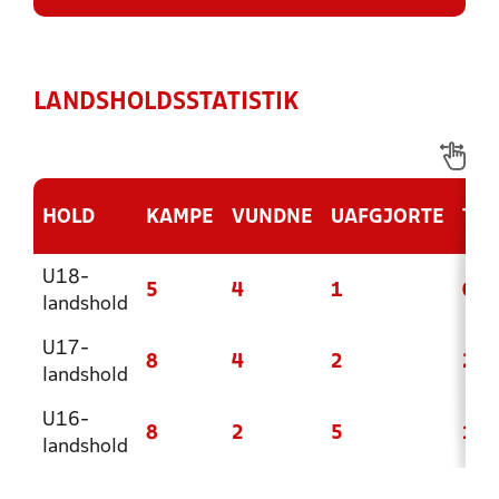
LANDSHOLDSSTATISTIK
HOLD
KAMPE
VUNDNE
UAFGJORTE
TAB
U18-
5
4
1
0
landshold
U17-
8
4
2
2
landshold
U16-
8
2
5
1
landshold