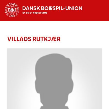
Hvad vil du søge efter?
INDHOLD OG NYHEDER
VILLADS RUTKJÆR
STILLINGER, RESULTATER, KLUBBER OG
HOLD