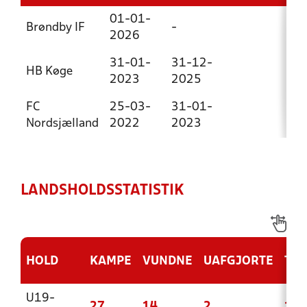
01-01-
Brøndby IF
-
2026
31-01-
31-12-
HB Køge
2023
2025
FC
25-03-
31-01-
Nordsjælland
2022
2023
LANDSHOLDSSTATISTIK
HOLD
KAMPE
VUNDNE
UAFGJORTE
TAB
U19-
27
14
2
11