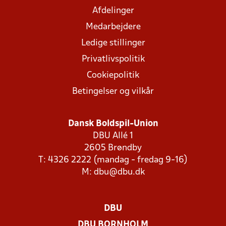
Afdelinger
Medarbejdere
Ledige stillinger
Privatlivspolitik
Cookiepolitik
Betingelser og vilkår
Dansk Boldspil-Union
DBU Allé 1
2605 Brøndby
T: 4326 2222 (mandag - fredag 9-16)
M:
dbu@dbu.dk
DBU
DBU BORNHOLM