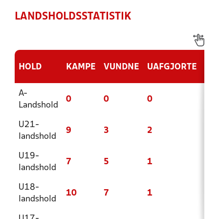
LANDSHOLDSSTATISTIK
HOLD
KAMPE
VUNDNE
UAFGJORTE
TA
A-
0
0
0
0
Landshold
U21-
9
3
2
4
landshold
U19-
7
5
1
1
landshold
U18-
10
7
1
2
landshold
U17-