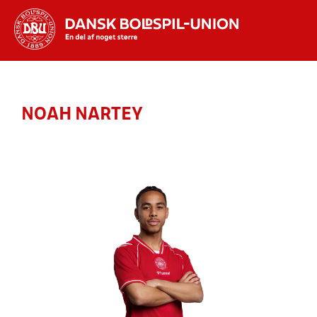
Hvad vil du søge efter?
INDHOLD OG NYHEDER
NOAH NARTEY
STILLINGER, RESULTATER, KLUBBER OG
HOLD