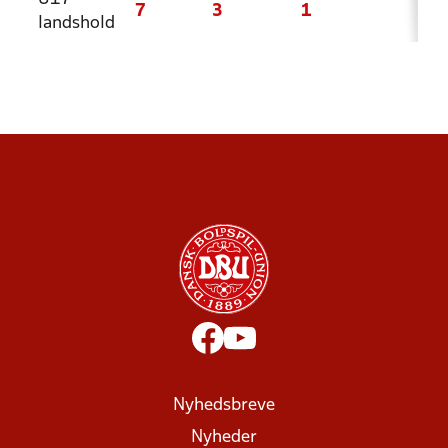
7
3
1
3
landshold
Nyhedsbreve
Nyheder