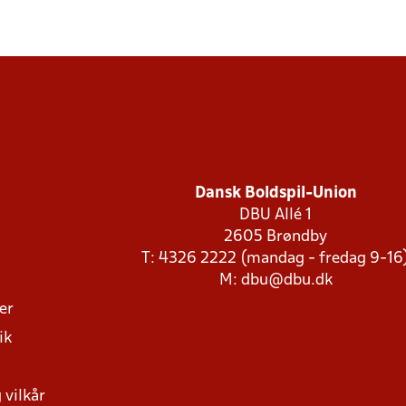
Dansk Boldspil-Union
DBU Allé 1
2605 Brøndby
T: 4326 2222 (mandag - fredag 9-16
M:
dbu@dbu.dk
ger
ik
 vilkår