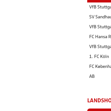
VfB Stuttg
SV Sandha
VfB Stuttg
FC Hansa R
VfB Stuttg
1. FC Köln
FC Københ
AB
LANDSHO