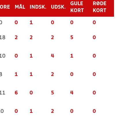
GULE
RØDE
CORE
MÅL
INDSK.
UDSK.
KORT
KORT
0
0
1
0
0
0
 18
2
2
2
5
0
 10
0
1
4
1
0
8
1
1
2
0
0
 11
6
0
5
4
0
10
0
1
2
0
0