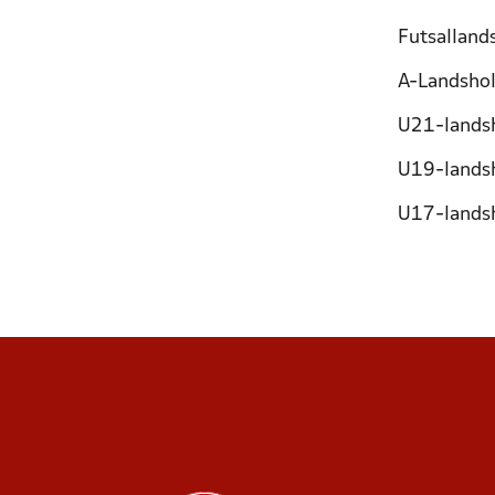
Futsalland
A-Landshol
U21-landsh
U19-landsh
U17-landsh