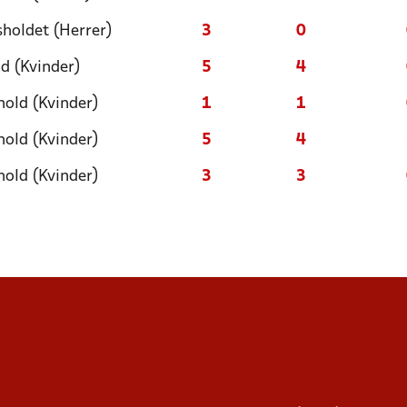
sholdet (Herrer)
3
0
d (Kvinder)
5
4
old (Kvinder)
1
1
old (Kvinder)
5
4
old (Kvinder)
3
3