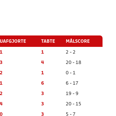
UAFGJORTE
TABTE
MÅLSCORE
1
1
2 - 2
3
4
20 - 18
2
1
0 - 1
1
6
6 - 17
2
3
19 - 9
4
3
20 - 15
0
3
5 - 7