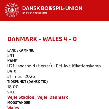
Hvad vil du søge efter?
INDHOLD OG NYHEDER
DANMARK - WALES 4 - 0
STILLINGER, RESULTATER, KLUBBER OG
HOLD
LANDSKAMPNR:
541
KAMP
U21-landshold (Herrer) - EM-kvalifikationskamp
DATO
31. mar.. 2026
TIDSPUNKT (DANSK TID)
18.00
STED
Vejle Stadion
,
Vejle
,
Danmark
MODSTANDER
Wales