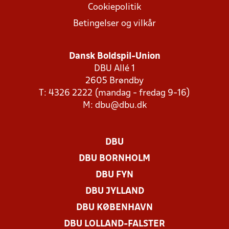
Cookiepolitik
Betingelser og vilkår
Dansk Boldspil-Union
DBU Allé 1
2605 Brøndby
T: 4326 2222 (mandag - fredag 9-16)
M:
dbu@dbu.dk
DBU
DBU BORNHOLM
DBU FYN
DBU JYLLAND
DBU KØBENHAVN
DBU LOLLAND-FALSTER