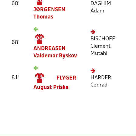
12
68'
DAGHIM
JØRGENSEN
Adam
Thomas
20
BISCHOFF
68'
Clement
ANDREASEN
Mutahi
Valdemar Byskov
81'
11
HARDER
FLYGER
Conrad
August Priske