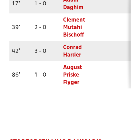
Adam
17'
1 - 0
Daghim
Clement
39'
2 - 0
Mutahi
Bischoff
Conrad
42'
3 - 0
Harder
August
86'
4 - 0
Priske
Flyger