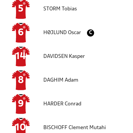
5
STORM
Tobias
6
HØJLUND
Oscar
C
14
DAVIDSEN
Kasper
8
DAGHIM
Adam
9
HARDER
Conrad
10
BISCHOFF
Clement Mutahi