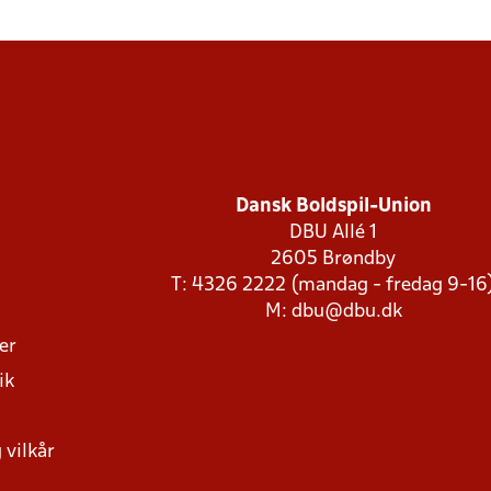
Dansk Boldspil-Union
DBU Allé 1
2605 Brøndby
T: 4326 2222 (mandag - fredag 9-16
M:
dbu@dbu.dk
ger
ik
 vilkår