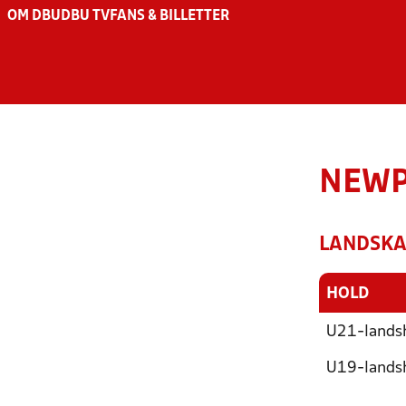
OM DBU
DBU TV
FANS & BILLETTER
NEWP
LANDSKA
HOLD
U21-landsh
U19-landsh