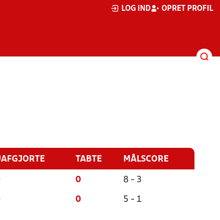
LOG IND
OPRET PROFIL
UAFGJORTE
TABTE
MÅLSCORE
0
0
8 - 3
0
0
5 - 1