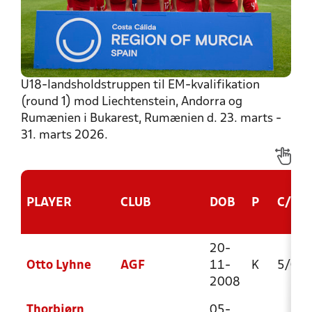
U18-landsholdstruppen til EM-kvalifikation
(round 1) mod Liechtenstein, Andorra og
Rumænien i Bukarest, Rumænien d. 23. marts -
31. marts 2026.
PLAYER
CLUB
DOB
P
C/G
20-
Otto Lyhne
AGF
11-
K
5/0
2008
Thorbjørn
05-