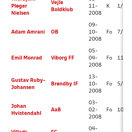
Vejle
Pløger
11-
K
1/0
Boldklub
Nielsen
2008
09-
Adam Amrani
OB
10-
Fo
7/1
2008
05-
Emil Monrad
Viborg FF
04-
Fo
11/0
2008
13-
Gustav Ruby-
Brøndby IF
10-
Fo
5/0
Johansen
2008
03-
Johan
AaB
02-
Fo
10/1
Hvistendahl
2008
04-