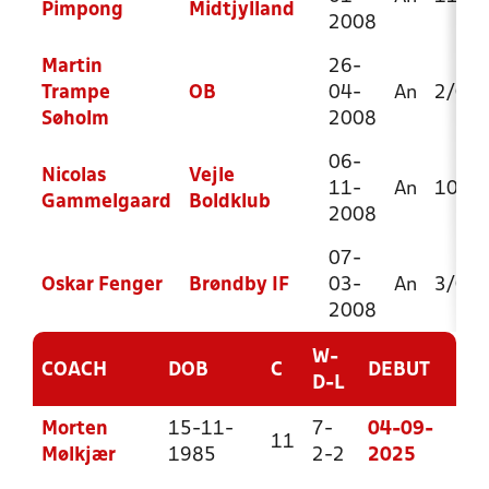
Pimpong
Midtjylland
2008
Martin
26-
Trampe
OB
04-
An
2/0
Søholm
2008
06-
Nicolas
Vejle
11-
An
10/2
Gammelgaard
Boldklub
2008
07-
Oskar Fenger
Brøndby IF
03-
An
3/0
2008
W-
COACH
DOB
C
DEBUT
D-L
Morten
15-11-
7-
04-09-
11
Mølkjær
1985
2-2
2025