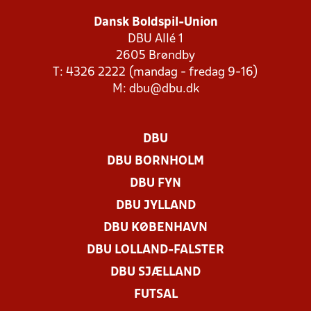
Dansk Boldspil-Union
DBU Allé 1
2605 Brøndby
T: 4326 2222 (mandag - fredag 9-16)
M:
dbu@dbu.dk
DBU
DBU BORNHOLM
DBU FYN
DBU JYLLAND
DBU KØBENHAVN
DBU LOLLAND-FALSTER
DBU SJÆLLAND
FUTSAL