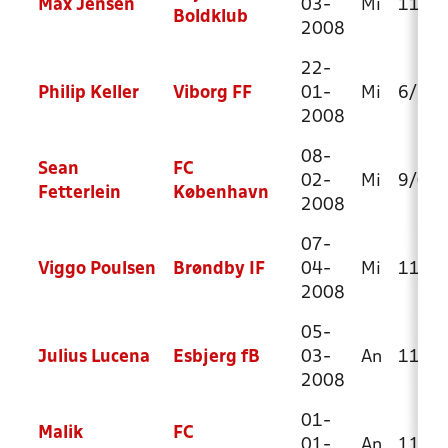
Max Jensen
03-
Mi
11/0
Boldklub
2008
22-
Philip Keller
Viborg FF
01-
Mi
6/1
2008
08-
Sean
FC
02-
Mi
9/0
Fetterlein
København
2008
07-
Viggo Poulsen
Brøndby IF
04-
Mi
11/2
2008
05-
Julius Lucena
Esbjerg fB
03-
An
11/3
2008
01-
Malik
FC
01-
An
11/6