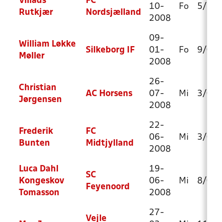
Villads
FC
10-
Fo
5/2
Rutkjær
Nordsjælland
2008
09-
William Løkke
Silkeborg IF
01-
Fo
9/0
Møller
2008
26-
Christian
AC Horsens
07-
Mi
3/0
Jørgensen
2008
22-
Frederik
FC
06-
Mi
3/0
Bunten
Midtjylland
2008
Luca Dahl
19-
SC
Kongeskov
06-
Mi
8/0
Feyenoord
Tomasson
2008
27-
Vejle