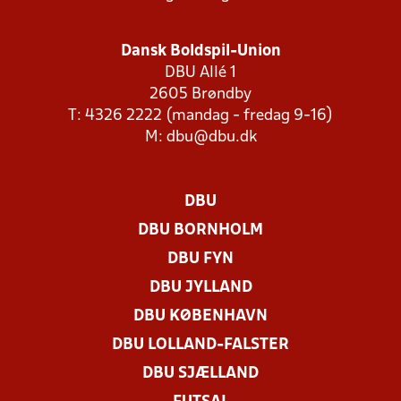
Dansk Boldspil-Union
DBU Allé 1
2605 Brøndby
T: 4326 2222 (mandag - fredag 9-16)
M:
dbu@dbu.dk
DBU
DBU BORNHOLM
DBU FYN
DBU JYLLAND
DBU KØBENHAVN
DBU LOLLAND-FALSTER
DBU SJÆLLAND