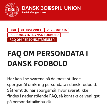
Hvad vil du søge efter?
DBU
KLUBSERVICE
PERSONDATA
INDHOLD OG NYHEDER
PERSONDATA I DANSK FODBOLD
FAQ OM PERSONDATAREGLER
STILLINGER, RESULTATER, KLUBBER OG
HOLD
FAQ OM PERSONDATA I
DANSK FODBOLD
Her kan I se svarene på de mest stillede
spørgsmål omkring persondata i dansk fodbold.
Såfremt du har spørgsmål, hvor svaret ikke
findes i nedenstående FAQ, så kontakt os venligst
på persondata@dbu.dk.