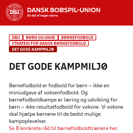
Hvad vil du søge efter?
DBU
BØRN OG UNGE
BØRNEFODBOLD
INDHOLD OG NYHEDER
STRATEGI FOR DANSK BØRNEFODBOLD
DET GODE KAMPMILJØ
STILLINGER, RESULTATER, KLUBBER OG
HOLD
DET GODE KAMPMILJØ
Børnefodbold er fodbold for børn – ikke en
miniudgave af voksenfodbold. Og
børnefodboldkampe er læring og udvikling for
børn – ikke resultatfodbold for voksne. Vi voksne
skal hjælpe børnene til de bedst mulige
kampoplevelser.
Se 8 konkrete råd til børnefodboldtrænere her
.