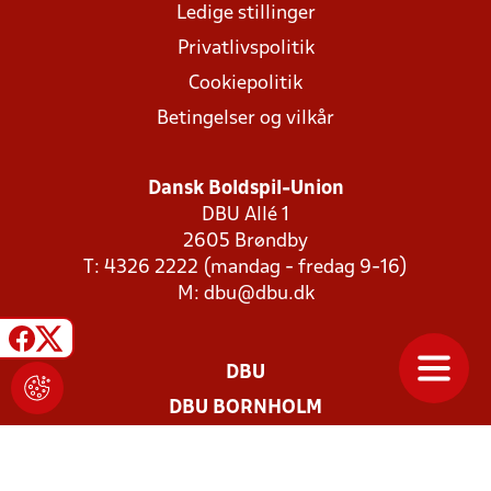
Ledige stillinger
Privatlivspolitik
Cookiepolitik
Betingelser og vilkår
Dansk Boldspil-Union
DBU Allé 1
2605 Brøndby
T: 4326 2222 (mandag - fredag 9-16)
M:
dbu@dbu.dk
DBU
DBU BORNHOLM
DBU FYN
DBU JYLLAND