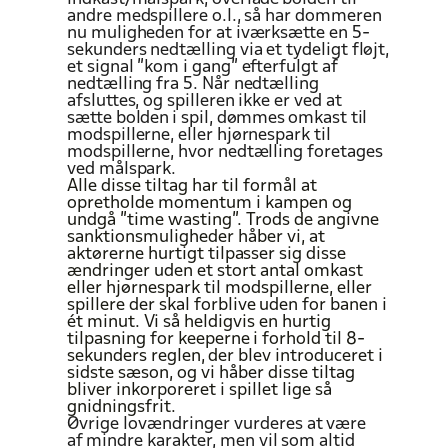
andre medspillere o.l., så har dommeren
nu muligheden for at iværksætte en 5-
sekunders nedtælling via et tydeligt fløjt,
et signal ”kom i gang” efterfulgt af
nedtælling fra 5. Når nedtælling
afsluttes, og spilleren ikke er ved at
sætte bolden
i spil, dømmes
omkast til
modspillerne, eller hjørnespark til
modspillerne, hvor nedtælling foretages
ved målspark.
Alle disse tiltag har til formål at
opretholde momentum i kampen og
undgå ”time wasting”. Trods de angivne
sanktionsmuligheder håber vi, at
aktørerne hurtigt
tilpasser
sig disse
ændringer uden et stort
antal omkast
eller
hjørnespark til modspillerne, eller
spillere
der skal forblive
uden for banen
i
ét minut. Vi så heldigvis en hurtig
tilpasning for keeperne
i forhold til 8-
sekunders reglen,
der blev introduceret i
sidste sæson, og vi håber
disse tiltag
bliver
inkorporeret i spillet
lige så
gnidningsfrit.
Øvrige lovændringer vurderes at
være
af
mindre karakter, men vil
som altid