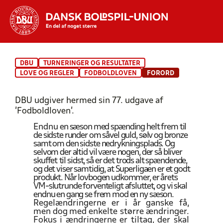
Hvad vil du søge efter?
DBU
TURNERINGER OG RESULTATER
INDHOLD OG NYHEDER
LOVE OG REGLER
FODBOLDLOVEN
FORORD
STILLINGER, RESULTATER, KLUBBER OG
DBU udgiver hermed sin 77. udgave af
HOLD
’Fodboldloven’.
Endnu
en sæson med spænding helt frem til
de sidste runder om såvel guld, sølv og bronze
samt om den sidste nedrykningsplads. Og
selvom der altid vil være nogen, der så bliver
skuffet
til sidst, så er det trods alt spændende,
og det viser samtidig, at Superligaen er et godt
produkt. Når lovbogen udkommer, er årets
VM-slutrunde forventeligt afsluttet, og vi skal
endnu en gang se frem mod en ny sæson.
Regelændringerne er
i år
ganske få,
men dog
med enkelte større ændringer.
Fokus i ændringerne er tiltag, der skal