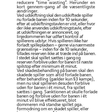
reducere ”time wasting”. Herunder en
kort gennem-gang af de væsentligste
ændringer.
Ved
udskiftning skal den udskiftede spiller
nu forlade banen inden for 10 sekunder,
efter at udskiftningstavlen er vist, eller hvor
der ikke anvendes
udskiftningstavle, efter
at udskiftningen er annonceret, og
linjedommeren har udført kontrol
af
spillerens udstyr. Hvis spilleren ikke har
forladt
spillepladsen – gerne via nærmeste
grænselinje – inden for de 10 sekunder,
tillades reserven ikke at træde ind på banen.
I stedet skal spillet
sættes i gang og
reserven
forblive uden for banen til næste
spilstop efter minimum ét minut.
Ved
skadesbehandling på banen skal den
skadede spiller som altid forlade banen
efter behandling (gælder kun §3 kampe),
men nu skal spilleren desuden
forblive
uden for banen
i ét minut, fra spillet
sættes i gang.
Sanktionen at skulle
forlade
banen og forblive
uden for banen i ét
minut vil blive effektueret, blot
dommeren må standse spillet pga.
formodning om en skadet
spiller, eller