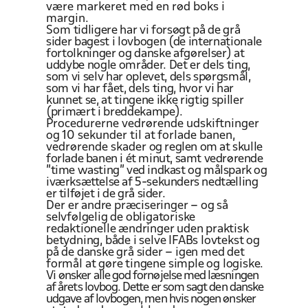
være markeret med en rød boks i
margin.
Som
tidligere har vi forsøgt på de grå
sider bagest i lovbogen (de internationale
fortolkninger og danske afgørelser) at
uddybe nogle områder. Det er dels ting,
som vi selv har oplevet, dels spørgsmål,
som vi har fået, dels ting, hvor vi har
kunnet se, at tingene ikke rigtig spiller
(primært i breddekampe).
Procedurerne vedrørende udskiftninger
og
10 sekunder til at
forlade banen,
vedrørende skader
og reglen om at skulle
forlade banen i ét minut, samt vedrørende
”time wasting” ved indkast og målspark og
iværksættelse af 5-sekunders nedtælling
er tilføjet i de grå sider.
Der
er andre præciseringer – og så
selvfølgelig de obligatoriske
redaktionelle ændringer uden praktisk
betydning, både i selve IFABs lovtekst og
på de danske grå sider – igen med det
formål
at gøre tingene
simple og logiske.
Vi
ønsker alle god fornøjelse med læsningen
af årets lovbog. Dette er som sagt den danske
udgave af lovbogen, men hvis nogen ønsker