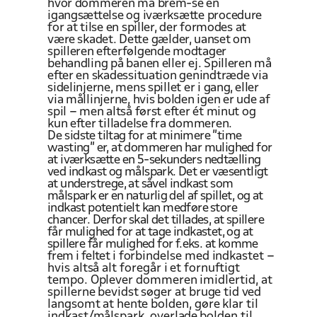
hvor dommeren må brem-se en
igangsættelse og iværksætte procedure
for at tilse en spiller,
der formodes at
være
skadet. Dette gælder,
uanset om
spilleren
efterfølgende modtager
behandling på banen eller ej. Spilleren må
efter en skadessituation genindtræde via
sidelinjerne, mens spillet er i gang,
eller
via mållinjerne, hvis bolden igen er ude af
spil – men altså først efter ét minut og
kun efter tilladelse fra dommeren.
De
sidste tiltag for at minimere ”time
wasting” er, at dommeren har mulighed for
at iværksætte en 5-sekunders nedtælling
ved indkast og målspark. Det er væsentligt
at understrege, at såvel indkast som
målspark er en naturlig
del af spillet, og at
indkast potentielt kan medføre
store
chancer. Derfor
skal det tillades, at spillere
får mulighed for at tage indkastet, og at
spillere
får mulighed for f.eks. at komme
frem i feltet
i
forbindelse med indkastet –
hvis altså alt foregår i et fornuftigt
tempo. Oplever dommeren imidlertid, at
spillerne bevidst
søger at bruge
tid ved
langsomt
at hente bolden, gøre klar til
indkast/målspark, overlade
bolden til