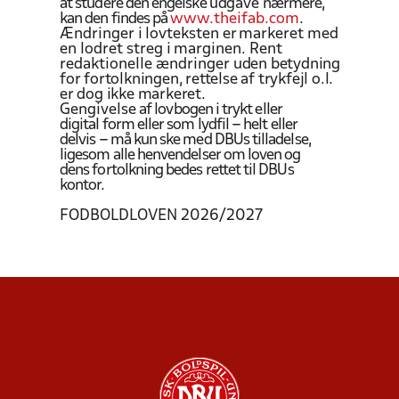
at studere den engelske
udgave
nærmere,
kan den findes på
www.theifab.com
.
Ændringer i
lovteksten er
markeret med
en lodret streg i
marginen. Rent
redaktionelle ændringer
uden betydning
for fortolkningen, rettelse af trykfejl o.l.
er dog ikke markeret.
Gengivelse
af lovbogen i trykt eller
digital form eller som lydfil – helt eller
delvis – må kun ske med DBUs tilladelse,
ligesom alle henvendelser om loven og
dens fortolkning bedes rettet til DBUs
kontor.
FODBOLDLOVEN 2026/2027