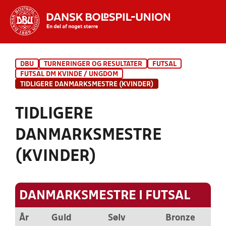
Hvad vil du søge efter?
DBU
TURNERINGER OG RESULTATER
FUTSAL
INDHOLD OG NYHEDER
FUTSAL DM KVINDE / UNGDOM
TIDLIGERE DANMARKSMESTRE (KVINDER)
STILLINGER, RESULTATER, KLUBBER OG
HOLD
TIDLIGERE
DANMARKSMESTRE
(KVINDER)
DANMARKSMESTRE I FUTSAL
År
Guld
Sølv
Bronze