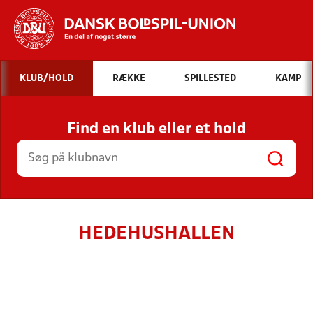
Hvad vil du søge efter?
KLUB/HOLD
RÆKKE
SPILLESTED
KAMP
INDHOLD OG NYHEDER
Find en klub eller et hold
STILLINGER, RESULTATER, KLUBBER OG
HOLD
HEDEHUSHALLEN