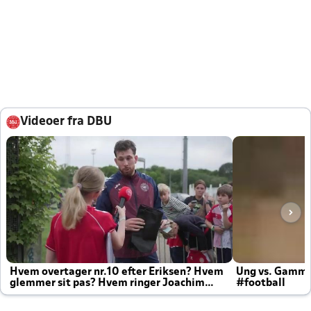
Videoer fra DBU
Hvem overtager nr.10 efter Eriksen? Hvem
Ung vs. Gamm
glemmer sit pas? Hvem ringer Joachim
#football
altid til efter kampe?