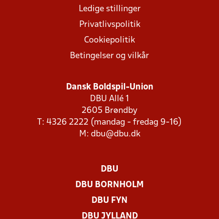
Ledige stillinger
Privatlivspolitik
Cookiepolitik
Betingelser og vilkår
Dansk Boldspil-Union
DBU Allé 1
2605 Brøndby
T: 4326 2222 (mandag - fredag 9-16)
M:
dbu@dbu.dk
DBU
DBU BORNHOLM
DBU FYN
DBU JYLLAND