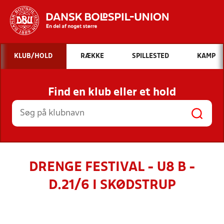
Hvad vil du søge efter?
KLUB/HOLD
RÆKKE
SPILLESTED
KAMP
INDHOLD OG NYHEDER
Find en klub eller et hold
STILLINGER, RESULTATER, KLUBBER OG
HOLD
DRENGE FESTIVAL - U8 B -
D.21/6 I SKØDSTRUP