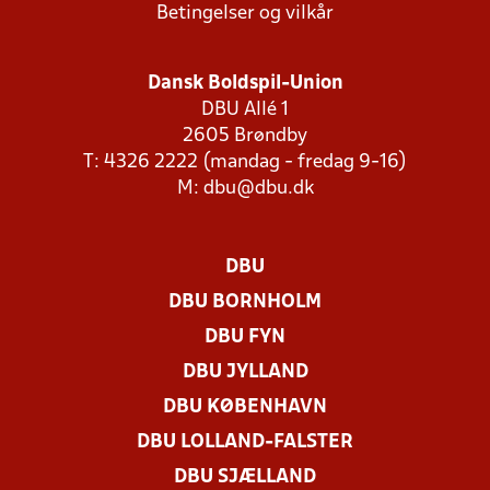
Betingelser og vilkår
Dansk Boldspil-Union
DBU Allé 1
2605 Brøndby
T: 4326 2222 (mandag - fredag 9-16)
M:
dbu@dbu.dk
DBU
DBU BORNHOLM
DBU FYN
DBU JYLLAND
DBU KØBENHAVN
DBU LOLLAND-FALSTER
DBU SJÆLLAND