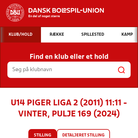
Hvad vil du søge efter?
KLUB/HOLD
RÆKKE
SPILLESTED
KAMP
INDHOLD OG NYHEDER
Find en klub eller et hold
STILLINGER, RESULTATER, KLUBBER OG
HOLD
U14 PIGER LIGA 2 (2011) 11:11 -
VINTER, PULJE 169 (2024)
STILLING
DETALJERET STILLING