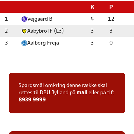
K
P
1
Vejgaard B
4
12
2
Aabybro IF (L3)
3
3
3
Aalborg Freja
3
0
Spørgsmål omkring denne række skal
rettes til DBU Jylland på
mail
eller på tlf:
8939 9999