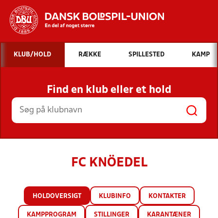
Hvad vil du søge efter?
KLUB/HOLD
RÆKKE
SPILLESTED
KAMP
INDHOLD OG NYHEDER
Find en klub eller et hold
STILLINGER, RESULTATER, KLUBBER OG
HOLD
FC KNÖEDEL
HOLDOVERSIGT
KLUBINFO
KONTAKTER
KAMPPROGRAM
STILLINGER
KARANTÆNER