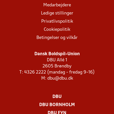
Medarbejdere
Ledige stillinger
Privatlivspolitik
Cookiepolitik
Betingelser og vilkår
Dansk Boldspil-Union
DBU Allé 1
2605 Brøndby
T: 4326 2222 (mandag - fredag 9-16)
M:
dbu@dbu.dk
DBU
DBU BORNHOLM
DBU FYN