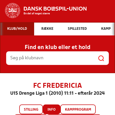
Hvad vil du søge efter?
KLUB/HOLD
RÆKKE
SPILLESTED
KAMP
INDHOLD OG NYHEDER
Find en klub eller et hold
STILLINGER, RESULTATER, KLUBBER OG
HOLD
FC FREDERICIA
U15 Drenge Liga 1 (2010) 11:11 - efterår 2024
STILLING
INFO
KAMPPROGRAM