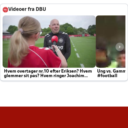
Videoer fra DBU
Hvem overtager nr.10 efter Eriksen? Hvem
Ung vs. Gamm
glemmer sit pas? Hvem ringer Joachim
#football
altid til efter kampe?