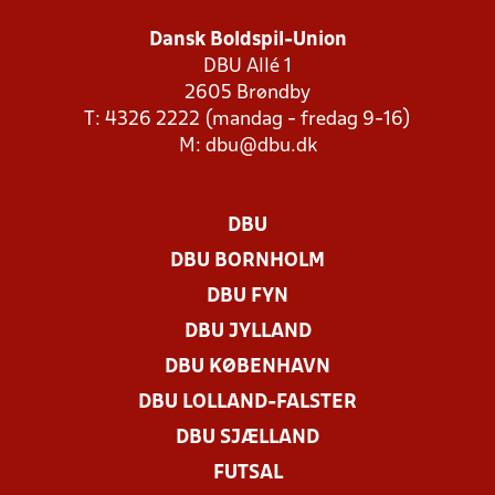
Dansk Boldspil-Union
DBU Allé 1
2605 Brøndby
T: 4326 2222 (mandag - fredag 9-16)
M:
dbu@dbu.dk
DBU
DBU BORNHOLM
DBU FYN
DBU JYLLAND
DBU KØBENHAVN
DBU LOLLAND-FALSTER
DBU SJÆLLAND
FUTSAL