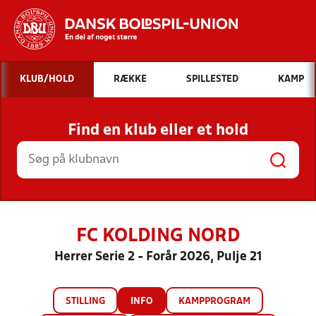
Hvad vil du søge efter?
KLUB/HOLD
RÆKKE
SPILLESTED
KAMP
INDHOLD OG NYHEDER
Find en klub eller et hold
STILLINGER, RESULTATER, KLUBBER OG
HOLD
FC KOLDING NORD
Herrer Serie 2 - Forår 2026, Pulje 21
STILLING
INFO
KAMPPROGRAM