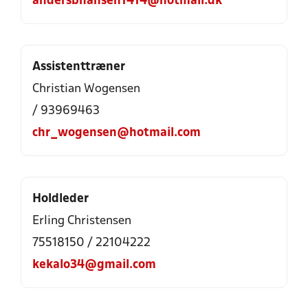
andersbhansen1414@hotmail.dk
Assistenttræner
Christian Wogensen
/ 93969463
chr_wogensen@hotmail.com
Holdleder
Erling Christensen
75518150 / 22104222
kekalo34@gmail.com