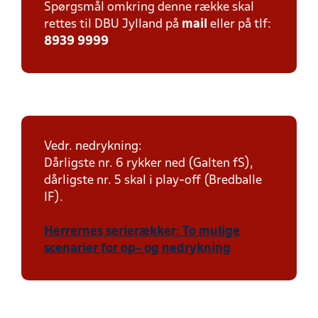
Spørgsmål omkring denne række skal
rettes til DBU Jylland på
mail
eller på tlf:
8939 9999
Vedr. nedrykning:
Dårligste nr. 6 rykker ned (Galten fS),
dårligste nr. 5 skal i play-off (Bredballe
IF).
Herrernes serierækker: To mulige
scenarier for op- og nedrykning