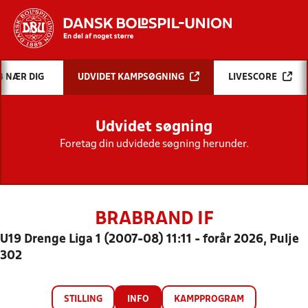
Hvad vil du søge efter?
B NÆR DIG
UDVIDET KAMPSØGNING
LIVESCORE
INDHOLD OG NYHEDER
Udvidet søgning
STILLINGER, RESULTATER, KLUBBER OG
HOLD
Foretag din udvidede søgning herunder.
BRABRAND IF
U19 Drenge Liga 1 (2007-08) 11:11 - forår 2026, Pulje
302
STILLING
INFO
KAMPPROGRAM