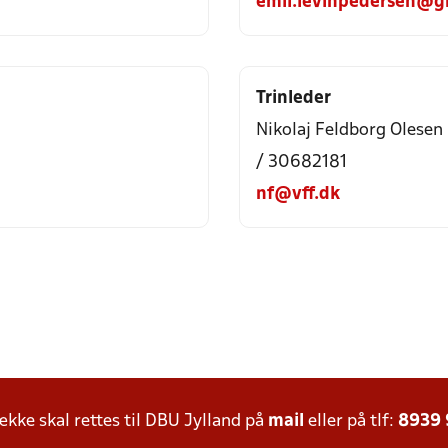
emil.levinpedersen@g
Trinleder
Nikolaj Feldborg Olesen
/ 30682181
nf@vff.dk
ke skal rettes til DBU Jylland på
mail
eller på tlf:
8939