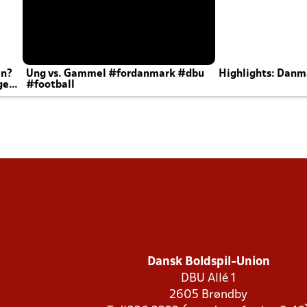
en?
Ung vs. Gammel #fordanmark #dbu
Highlights: Danma
ger
#football
Dansk Boldspil-Union
DBU Allé 1
2605 Brøndby