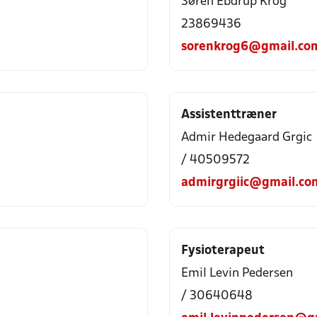
Søren Ebdrup Krog
23869436
sorenkrog6@gmail.co
Assistenttræner
Admir Hedegaard Grgic
/ 40509572
admirgrgiic@gmail.co
Fysioterapeut
Emil Levin Pedersen
/ 30640648