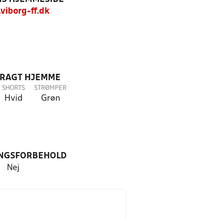
iborg-ff.dk
DRAGT HJEMME
SHORTS
STRØMPER
Hvid
Grøn
NGSFORBEHOLD
Nej