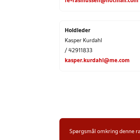
fe-rasmussen@hotmail.com
Holdleder
Kasper Kurdahl
/ 42911833
kasper.kurdahl@me.com
Spørgsmål omkring denne ræk