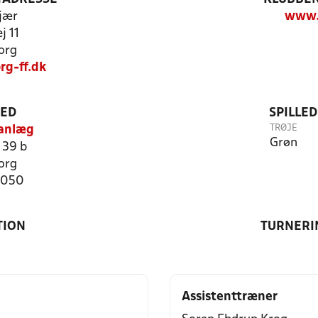
jær
www.v
j 11
org
rg-ff.dk
TED
SPILLE
TRØJE
 anlæg
Grøn
 39 b
org
3050
TION
TURNERI
Assistenttræner