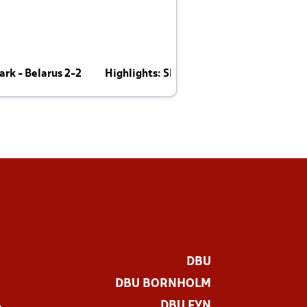
rk - Belarus 2-2
Highlights: Skotland - Danmark 4-2
J
E
DBU
DBU BORNHOLM
DBU FYN