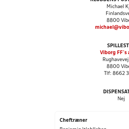
Michael K
Finlandsve
8800 Vib
michael@vibo
SPILLES
Viborg FF´s
Rughavevej
8800 Vib
Tlf: 8662 
DISPENSA
Nej
Cheftræner