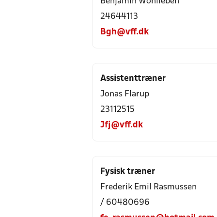
Benjamin Wohlleben
24644113
Bgh@vff.dk
Assistenttræner
Jonas Flarup
23112515
Jfj@vff.dk
Fysisk træner
Frederik Emil Rasmussen
/ 60480696