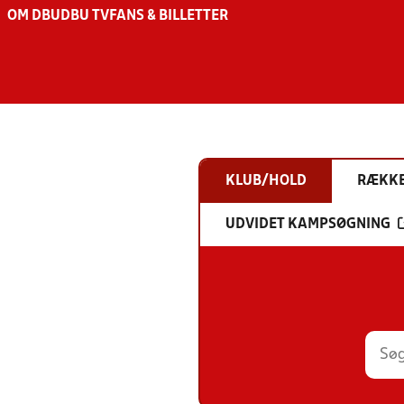
OM DBU
DBU TV
FANS & BILLETTER
KLUB/HOLD
RÆKK
UDVIDET KAMPSØGNING