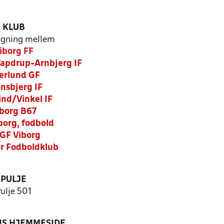
KLUB
gning mellem
iborg FF
apdrup-Arnbjerg IF
erlund GF
nsbjerg IF
ind/Vinkel IF
borg B67
borg, fodbold
GF Viborg
r Fodboldklub
PULJE
ulje 501
S HJEMMESIDE