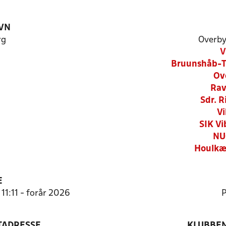
VN
rg
Overby
V
Bruunshåb-T
Ov
Rav
Sdr. R
Vi
SIK Vi
NU
Houlkæ
E
 11:11 - forår 2026
P
TADRESSE
KLUBBEN