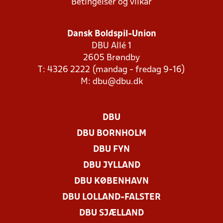
Betingelser og vilkår
Dansk Boldspil-Union
DBU Allé 1
2605 Brøndby
T: 4326 2222 (mandag - fredag 9-16)
M:
dbu@dbu.dk
DBU
DBU BORNHOLM
DBU FYN
DBU JYLLAND
DBU KØBENHAVN
DBU LOLLAND-FALSTER
DBU SJÆLLAND