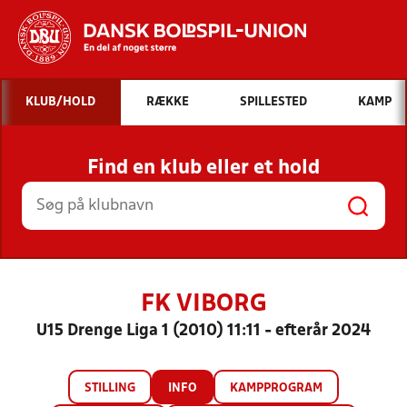
Hvad vil du søge efter?
KLUB/HOLD
RÆKKE
SPILLESTED
KAMP
INDHOLD OG NYHEDER
Find en klub eller et hold
STILLINGER, RESULTATER, KLUBBER OG
HOLD
FK VIBORG
U15 Drenge Liga 1 (2010) 11:11 - efterår 2024
STILLING
INFO
KAMPPROGRAM