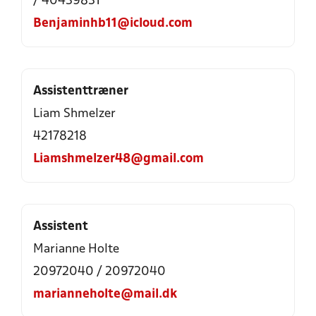
/ 40439831
Benjaminhb11@icloud.com
Assistenttræner
Liam Shmelzer
42178218
Liamshmelzer48@gmail.com
Assistent
Marianne Holte
20972040 / 20972040
marianneholte@mail.dk