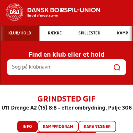
Hvad vil du søge efter?
KLUB/HOLD
RÆKKE
SPILLESTED
KAMP
INDHOLD OG NYHEDER
Find en klub eller et hold
STILLINGER, RESULTATER, KLUBBER OG
HOLD
GRINDSTED GIF
U11 Drenge A2 (15) 8:8 - efter ombrydning, Pulje 306
INFO
KAMPPROGRAM
KARANTÆNER