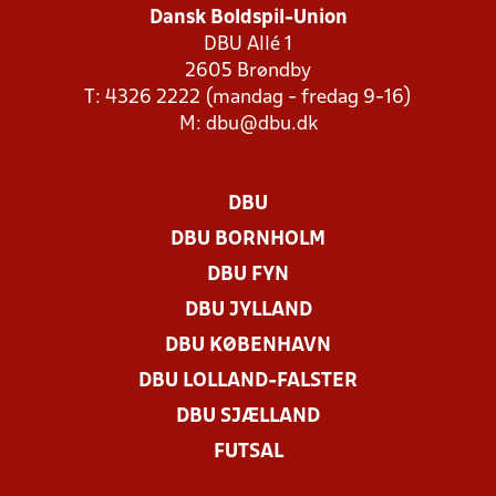
Dansk Boldspil-Union
DBU Allé 1
2605 Brøndby
T: 4326 2222 (mandag - fredag 9-16)
M:
dbu@dbu.dk
DBU
DBU BORNHOLM
DBU FYN
DBU JYLLAND
DBU KØBENHAVN
DBU LOLLAND-FALSTER
DBU SJÆLLAND
FUTSAL