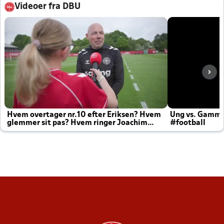
Videoer fra DBU
Hvem overtager nr.10 efter Eriksen? Hvem
Ung vs. Gamm
glemmer sit pas? Hvem ringer Joachim
#football
altid til efter kampe?