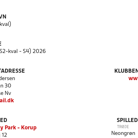
VN
kval)
E
S2-kval - S4) 2026
TADRESSE
KLUBBEN
dersen
ww
en 30
e Nv
il.dk
TED
SPILLE
TRØJE
y Park - Korup
Neongrøn
 12