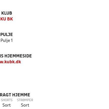
KLUB
KU BK
PULJE
Pulje 1
S HJEMMESIDE
w.kubk.dk
DRAGT HJEMME
SHORTS
STRØMPER
Sort
Sort