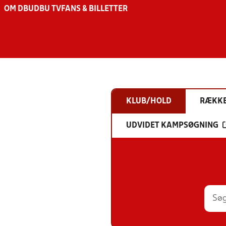
OM DBU
DBU TV
FANS & BILLETTER
KLUB/HOLD
RÆKK
UDVIDET KAMPSØGNING