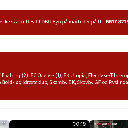
ke skal rettes til DBU Fyn på
mail
eller på tlf:
6617 821
C Faaborg (2), FC Odense (1), FK Utopia, Flemløse/Ebberu
p Bold- og Idrætsklub, Skamby BK, Skovby GF og Ryslinge 
:11
00:19