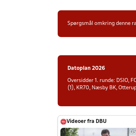
Spørgsmål omkring denne ræk
Datoplan 2026
Oversidder 1. runde: DSIO, F
(1), KR70, Næsby BK, Otteru
Videoer fra DBU
05