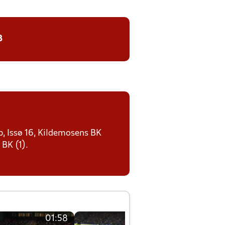
8
p, Issø 16, Kildemosens BK
BK (1).
01:58
01:58