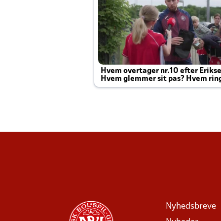
Hvem overtager nr.10 efter Eriks
Hvem glemmer sit pas? Hvem rin
Joachim altid til efter kampe?
Nyhedsbreve