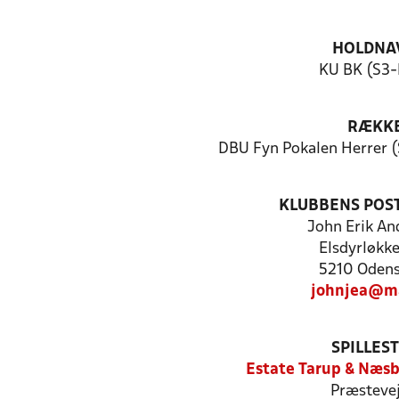
HOLDNA
KU BK (S3-
RÆKK
DBU Fyn Pokalen Herrer (
KLUBBENS POS
John Erik An
Elsdyrløkk
5210 Odens
johnjea@ma
SPILLES
Estate Tarup & Næsb
Præstevej