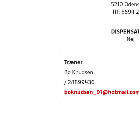
5210 Odens
Tlf: 6594 
DISPENSA
Nej
Træner
Bo Knudsen
/ 28899436
boknudsen_91@hotmail.co