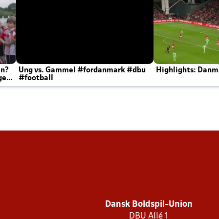
en?
Ung vs. Gammel #fordanmark #dbu
Highlights: Danma
ger
#football
Dansk Boldspil-Union
DBU Allé 1