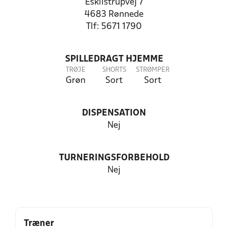
Eskilstrupvej 7
4683 Rønnede
Tlf: 5671 1790
SPILLEDRAGT HJEMME
TRØJE
SHORTS
STRØMPER
Grøn
Sort
Sort
DISPENSATION
Nej
TURNERINGSFORBEHOLD
Nej
Træner