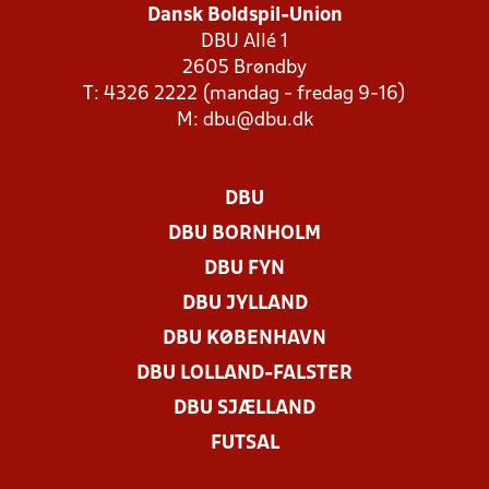
Dansk Boldspil-Union
DBU Allé 1
2605 Brøndby
T: 4326 2222 (mandag - fredag 9-16)
M:
dbu@dbu.dk
DBU
DBU BORNHOLM
DBU FYN
DBU JYLLAND
DBU KØBENHAVN
DBU LOLLAND-FALSTER
DBU SJÆLLAND
FUTSAL