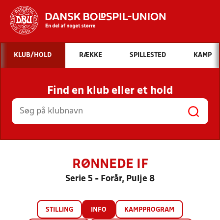
Hvad vil du søge efter?
KLUB/HOLD
RÆKKE
SPILLESTED
KAMP
INDHOLD OG NYHEDER
Find en klub eller et hold
STILLINGER, RESULTATER, KLUBBER OG
HOLD
RØNNEDE IF
Serie 5 - Forår, Pulje 8
STILLING
INFO
KAMPPROGRAM