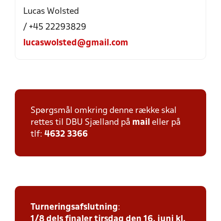
Lucas Wolsted
/ +45 22293829
lucaswolsted@gmail.com
Spørgsmål omkring denne række skal
rettes til DBU Sjælland på
mail
eller på
tlf:
4632 3366
Turneringsafslutning
:
1/8 dels finaler tirsdag den 16. juni kl.