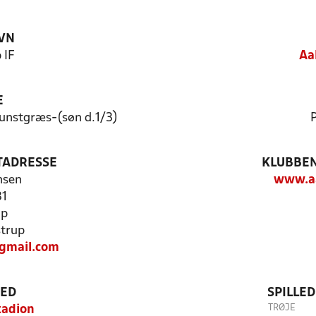
VN
 IF
Aa
E
Kunstgræs-(søn d.1/3)
P
TADRESSE
KLUBBEN
nsen
www.aa
31
up
trup
@gmail.com
TED
SPILLE
TRØJE
tadion