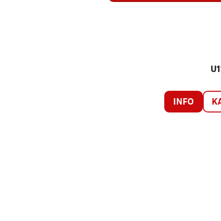
U1
INFO
K