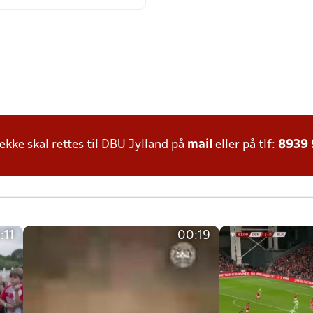
ke skal rettes til DBU Jylland på
mail
eller på tlf:
8939
:11
00:19