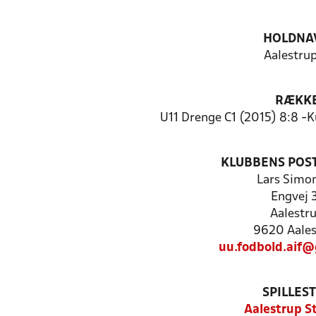
HOLDNA
Aalestrup
RÆKK
U11 Drenge C1 (2015) 8:8 -
KLUBBENS POS
Lars Simo
Engvej 
Aalestr
9620 Aales
uu.fodbold.aif
SPILLES
Aalestrup S