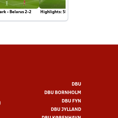
rk - Belarus 2-2
Highlights: Skotland - Danmark 4-2
J
E
DBU
DBU BORNHOLM
DBU FYN
)
DBU JYLLAND