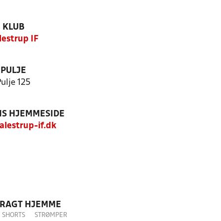
KLUB
lestrup IF
PULJE
ulje 125
S HJEMMESIDE
lestrup-if.dk
DRAGT HJEMME
SHORTS
STRØMPER