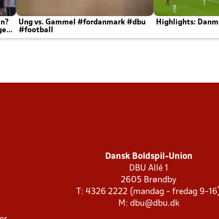
en?
Ung vs. Gammel #fordanmark #dbu
Highlights: Danma
ger
#football
Dansk Boldspil-Union
DBU Allé 1
2605 Brøndby
T: 4326 2222 (mandag - fredag 9-16
M:
dbu@dbu.dk