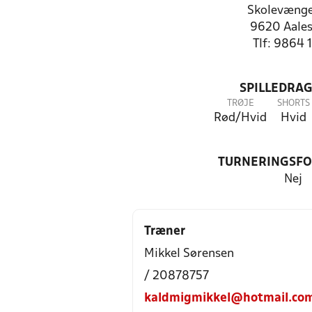
Skolevænge
9620 Aales
Tlf: 9864 
SPILLEDRAG
TRØJE
SHORTS
Rød/Hvid
Hvid
TURNERINGSF
Nej
Træner
Mikkel Sørensen
/ 20878757
kaldmigmikkel@hotmail.co