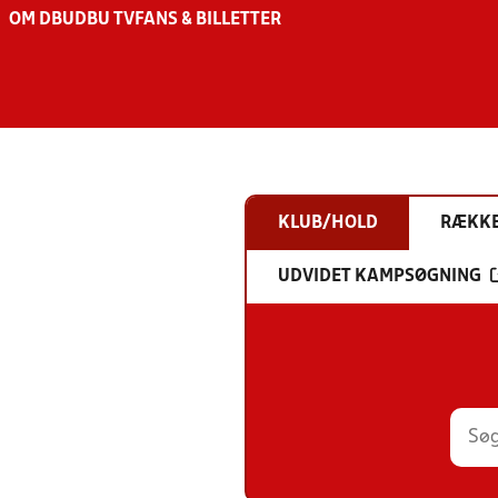
OM DBU
DBU TV
FANS & BILLETTER
KLUB/HOLD
RÆKK
UDVIDET KAMPSØGNING