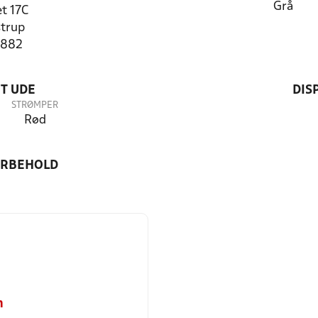
Grå
t 17C
trup
1882
T UDE
DIS
STRØMPER
Rød
ORBEHOLD
m