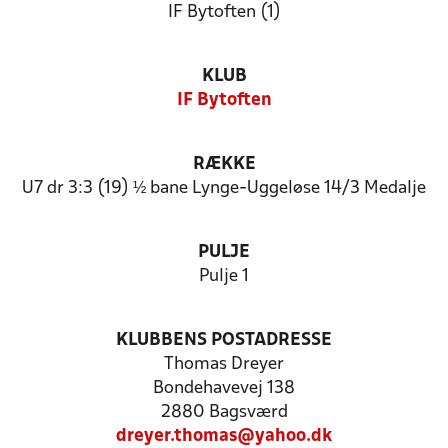
IF Bytoften (1)
KLUB
IF Bytoften
RÆKKE
U7 dr 3:3 (19) ½ bane Lynge-Uggeløse 14/3 Medalje
PULJE
Pulje 1
KLUBBENS POSTADRESSE
Thomas Dreyer
Bondehavevej 138
2880 Bagsværd
dreyer.thomas@yahoo.dk