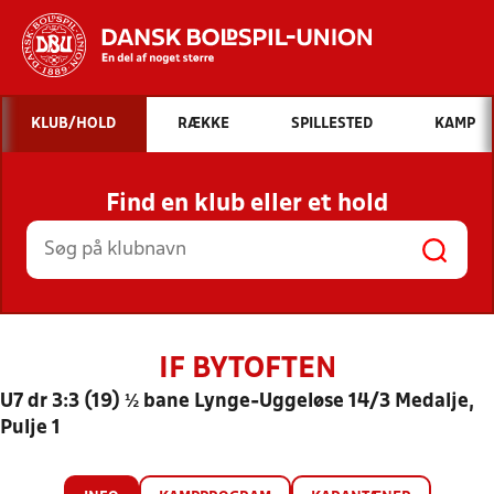
Hvad vil du søge efter?
KLUB/HOLD
RÆKKE
SPILLESTED
KAMP
INDHOLD OG NYHEDER
Find en klub eller et hold
STILLINGER, RESULTATER, KLUBBER OG
HOLD
IF BYTOFTEN
U7 dr 3:3 (19) ½ bane Lynge-Uggeløse 14/3 Medalje,
Pulje 1