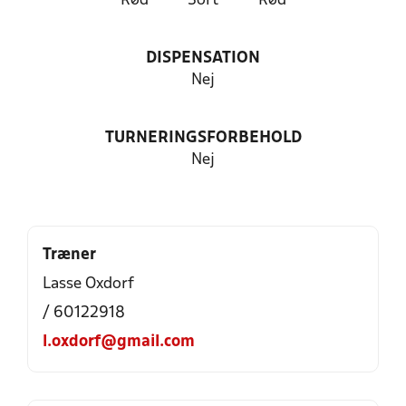
Rød
Sort
Rød
DISPENSATION
Nej
TURNERINGSFORBEHOLD
Nej
Træner
Lasse Oxdorf
/ 60122918
l.oxdorf@gmail.com