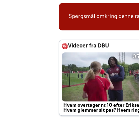
Spørgsmål omkring denne ræ
Videoer fra DBU
05
Hvem overtager nr.10 efter Eriks
Hvem glemmer sit pas? Hvem rin
Joachim altid til efter kampe?