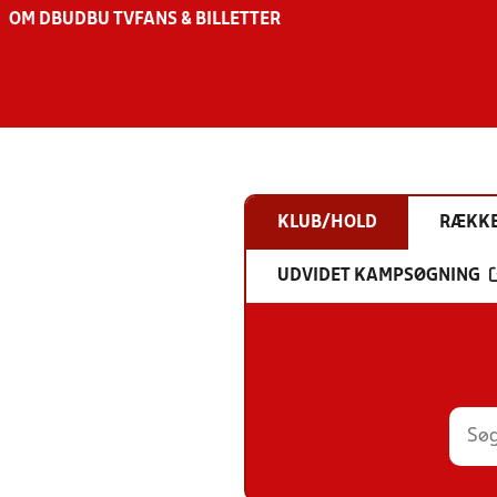
OM DBU
DBU TV
FANS & BILLETTER
KLUB/HOLD
RÆKK
UDVIDET KAMPSØGNING