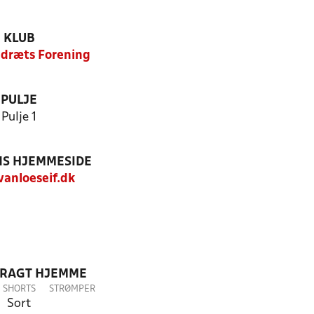
KLUB
Idræts Forening
PULJE
Pulje 1
S HJEMMESIDE
anloeseif.dk
DRAGT HJEMME
SHORTS
STRØMPER
Sort