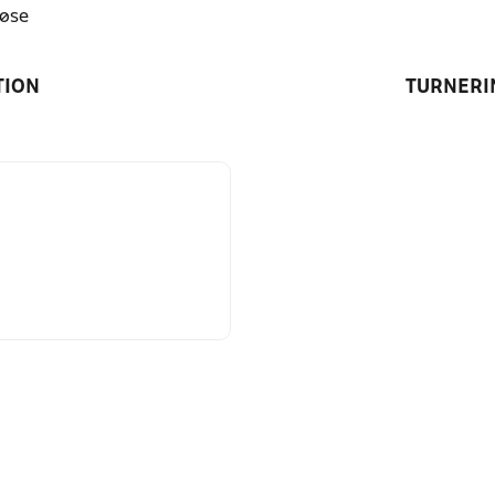
øse
TION
TURNERI