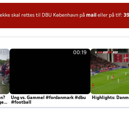
kke skal rettes til DBU København på
mail
eller på tlf:
39
:11
00:19
en?
Ung vs. Gammel #fordanmark #dbu
Highlights: Danma
ger
#football