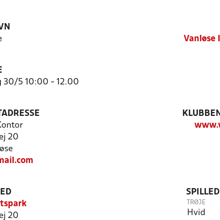
VN
e
Vanløse 
E
g 30/5 10:00 - 12.00
TADRESSE
KLUBBEN
 Kontor
www.v
ej 20
øse
mail.com
TED
SPILLE
TRØJE
tspark
Hvid
ej 20