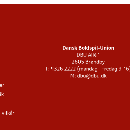
Dansk Boldspil-Union
DBU Allé 1
2605 Brøndby
T: 4326 2222 (mandag - fredag 9-16
M:
dbu@dbu.dk
ger
ik
 vilkår