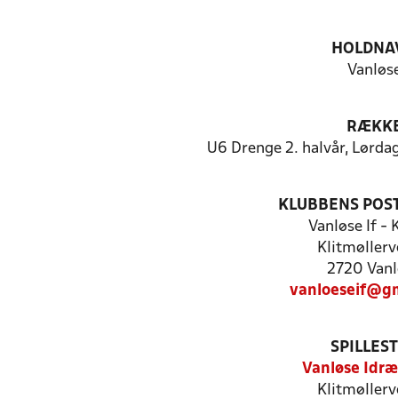
HOLDNA
Vanløs
RÆKK
U6 Drenge 2. halvår, Lørda
KLUBBENS POS
Vanløse If -
Klitmøllerv
2720 Vanl
vanloeseif@g
SPILLES
Vanløse Idræ
Klitmøllerv