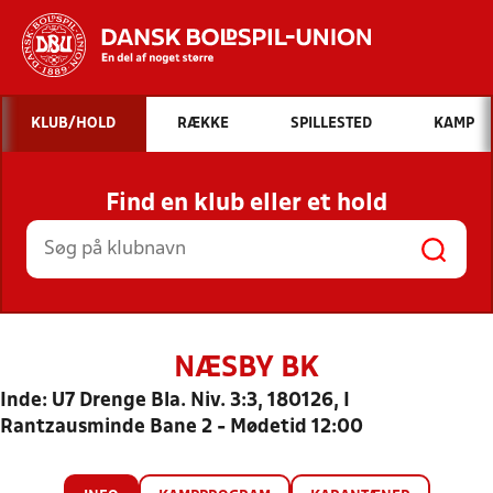
Hvad vil du søge efter?
KLUB/HOLD
RÆKKE
SPILLESTED
KAMP
INDHOLD OG NYHEDER
Find en klub eller et hold
STILLINGER, RESULTATER, KLUBBER OG
HOLD
NÆSBY BK
Inde: U7 Drenge Bla. Niv. 3:3, 180126, I
Rantzausminde Bane 2 - Mødetid 12:00