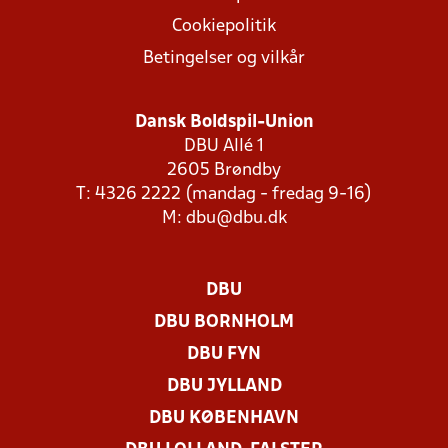
Cookiepolitik
Betingelser og vilkår
Dansk Boldspil-Union
DBU Allé 1
2605 Brøndby
T: 4326 2222 (mandag - fredag 9-16)
M:
dbu@dbu.dk
DBU
DBU BORNHOLM
DBU FYN
DBU JYLLAND
DBU KØBENHAVN