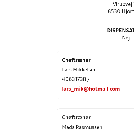
Virupvej
8530 Hjort
DISPENSA
Nej
Cheftræner
Lars Mikkelsen
40631738 /
lars_mik@hotmail.com
Cheftræner
Mads Rasmussen