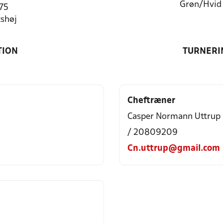
Grøn/Hvid
 75
shøj
TION
TURNERI
Cheftræner
Casper Normann Uttrup
/ 20809209
Cn.uttrup@gmail.com