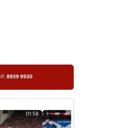
tlf:
8939 9930
01:58
01:58