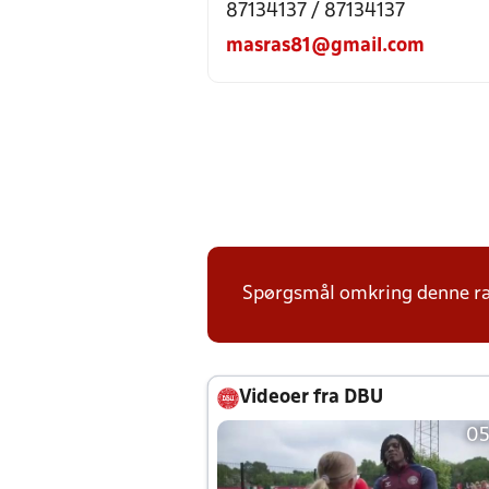
87134137 / 87134137
masras81@gmail.com
Spørgsmål omkring denne ræk
Videoer fra DBU
05