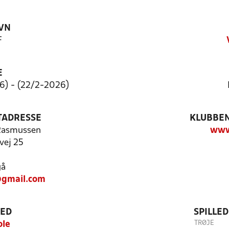
VN
F
E
6) - (22/2-2026)
TADRESSE
KLUBBEN
Rasmussen
www.
vej 25
gå
@gmail.com
TED
SPILLE
TRØJE
ole