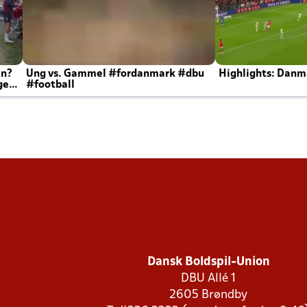
en?
Ung vs. Gammel #fordanmark #dbu
Highlights: Danma
ger
#football
Dansk Boldspil-Union
DBU Allé 1
2605 Brøndby