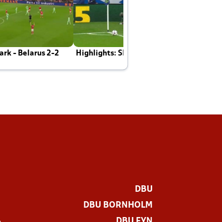
rk - Belarus 2-2
Highlights: Skotland - Danmark 4-2
J
E
DBU
DBU BORNHOLM
DBU FYN