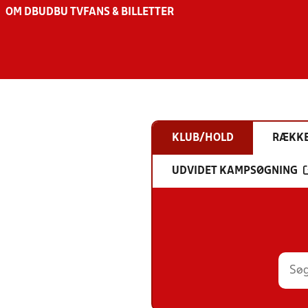
OM DBU
DBU TV
FANS & BILLETTER
KLUB/HOLD
RÆKK
UDVIDET KAMPSØGNING