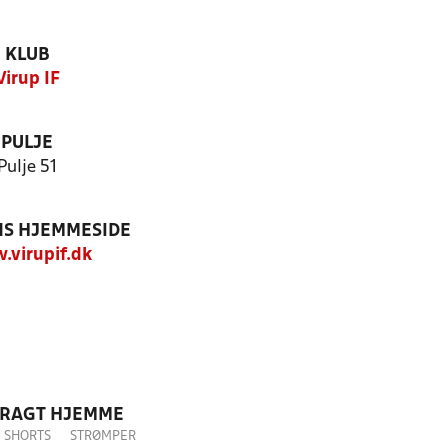
KLUB
Virup IF
PULJE
Pulje 51
S HJEMMESIDE
virupif.dk
DRAGT HJEMME
SHORTS
STRØMPER