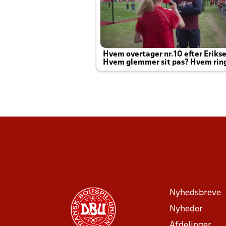
Hvem overtager nr.10 efter Eriks
Hvem glemmer sit pas? Hvem rin
Joachim altid til efter kampe?
Nyhedsbreve
Nyheder
Afdelinger