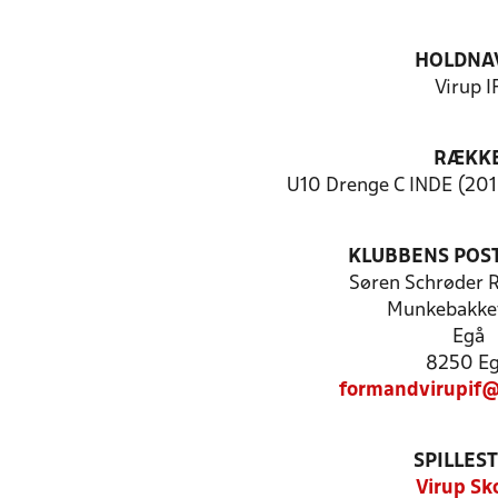
HOLDNA
Virup I
RÆKK
U10 Drenge C INDE (201
KLUBBENS POS
Søren Schrøder 
Munkebakke
Egå
8250 E
formandvirupif
SPILLES
Virup Sk