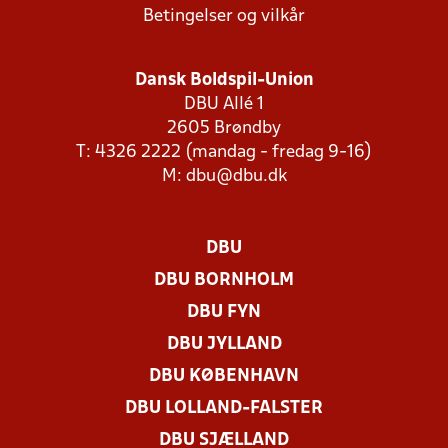
Betingelser og vilkår
Dansk Boldspil-Union
DBU Allé 1
2605 Brøndby
T: 4326 2222 (mandag - fredag 9-16)
M:
dbu@dbu.dk
DBU
DBU BORNHOLM
DBU FYN
DBU JYLLAND
DBU KØBENHAVN
DBU LOLLAND-FALSTER
DBU SJÆLLAND