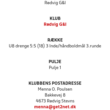
Rødvig G&I
KLUB
Rødvig G&I
RÆKKE
U8 drenge 5:5 (18) 3 Inde/håndboldmål 3.runde
PULJE
Pulje 1
KLUBBENS POSTADRESSE
Menna O. Poulsen
Bakkevej 8
4673 Rødvig Stevns
menna@get2net.dk