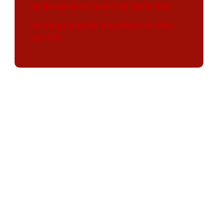
Spillereglerne findes via dette link.
Se ledige pladser via dette link (fra
uge 43).