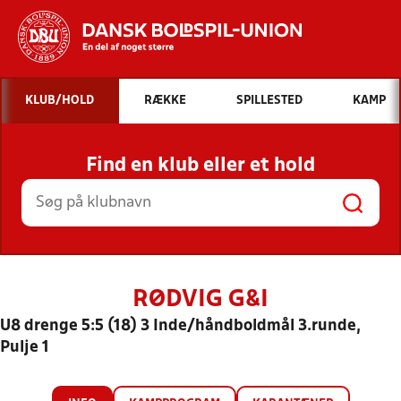
Hvad vil du søge efter?
KLUB/HOLD
RÆKKE
SPILLESTED
KAMP
INDHOLD OG NYHEDER
Find en klub eller et hold
STILLINGER, RESULTATER, KLUBBER OG
HOLD
RØDVIG G&I
U8 drenge 5:5 (18) 3 Inde/håndboldmål 3.runde,
Pulje 1