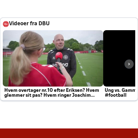
Videoer fra DBU
Hvem overtager nr.10 efter Eriksen? Hvem
Ung vs. Gamm
glemmer sit pas? Hvem ringer Joachim
#football
altid til efter kampe?