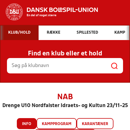
Hvad vil du søge efter?
KLUB/HOLD
RÆKKE
SPILLESTED
KAMP
INDHOLD OG NYHEDER
Find en klub eller et hold
STILLINGER, RESULTATER, KLUBBER OG
HOLD
NAB
Drenge U10 Nordfalster Idraets- og Kultun 23/11-25
INFO
KAMPPROGRAM
KARANTÆNER