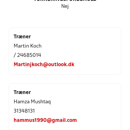
Nej
Træner
Martin Koch
/ 24685014
Martinjkoch@outlook.dk
Træner
Hamza Mushtaq
31348131
hammus1990@gmail.com