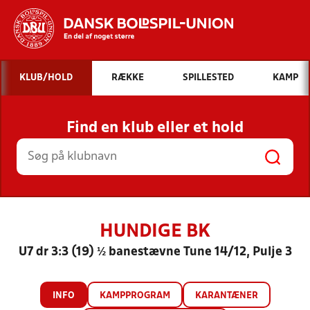
Hvad vil du søge efter?
KLUB/HOLD
RÆKKE
SPILLESTED
KAMP
INDHOLD OG NYHEDER
Find en klub eller et hold
STILLINGER, RESULTATER, KLUBBER OG
HOLD
HUNDIGE BK
U7 dr 3:3 (19) ½ banestævne Tune 14/12, Pulje 3
INFO
KAMPPROGRAM
KARANTÆNER