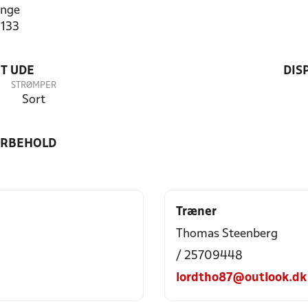
inge
1133
T UDE
DIS
STRØMPER
Sort
ORBEHOLD
Træner
Thomas Steenberg
/ 25709448
lordtho87@outlook.dk