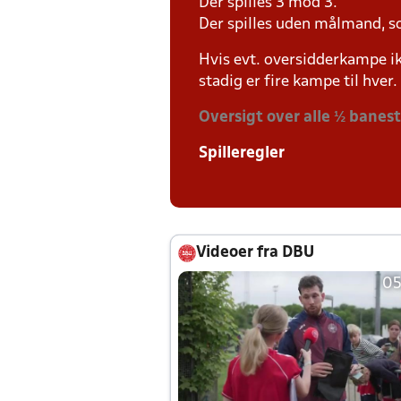
Der spilles 3 mod 3.
Der spilles uden målmand, s
Hvis evt. oversidderkampe ik
stadig er fire kampe til hver.
Oversigt over alle ½ banes
Spilleregler
Videoer fra DBU
05