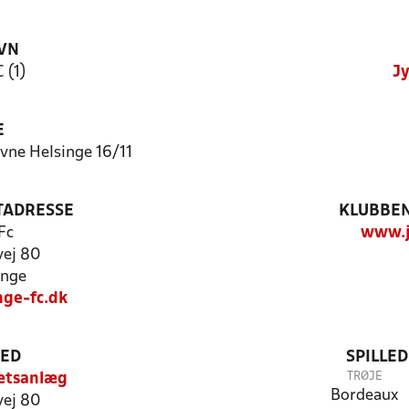
VN
 (1)
Jy
E
vne Helsinge 16/11
TADRESSE
KLUBBEN
Fc
www.j
ej 80
inge
nge-fc.dk
TED
SPILLE
TRØJE
rætsanlæg
Bordeaux
ej 80