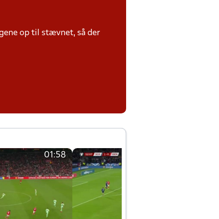
ene op til stævnet, så der
01:58
01:58