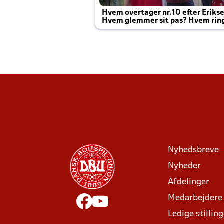
Hvem overtager nr.10 efter Eriks
Hvem glemmer sit pas? Hvem rin
Joachim altid til efter kampe?
Nyhedsbreve
Nyheder
Afdelinger
Medarbejdere
Ledige stillin