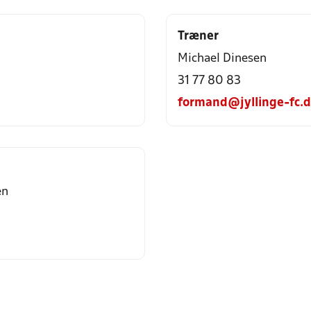
Træner
Michael Dinesen
31 77 80 83
formand@jyllinge-fc.
en