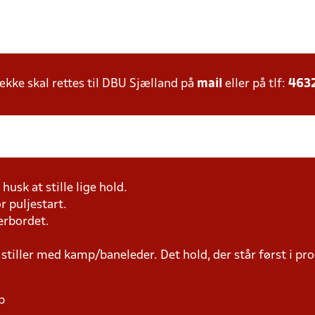
ke skal rettes til DBU Sjælland på
mail
eller på tlf:
463
husk at stille lige hold.
r puljestart.
erbordet.
 stiller med kamp/baneleder. Det hold, der står først i p
p