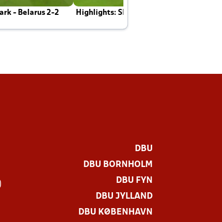
rk - Belarus 2-2
Highlights: Skotland - Danmark 4-2
J
E
DBU
DBU BORNHOLM
DBU FYN
)
DBU JYLLAND
DBU KØBENHAVN