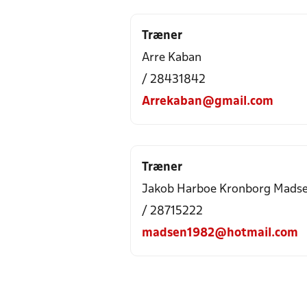
Træner
Arre Kaban
/ 28431842
Arrekaban@gmail.com
Træner
Jakob Harboe Kronborg Mads
/ 28715222
madsen1982@hotmail.com