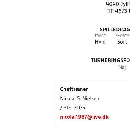
4040 Jyll
Tlf: 4673 
SPILLEDRAG
TRØJE
SHORTS
Hvid
Sort
TURNERINGSF
Nej
Cheftræner
Nicolai S. Nielsen
/ 51612075
nicolai1987@live.dk