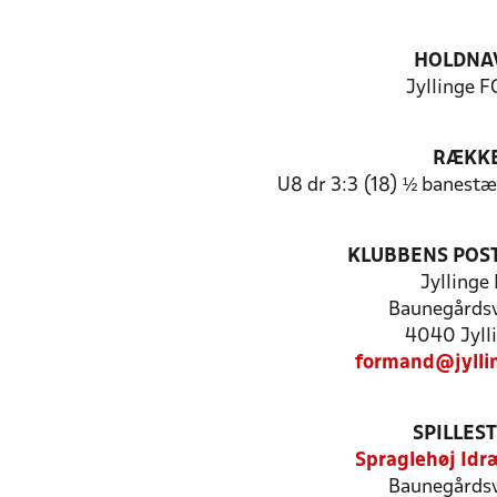
HOLDNA
Jyllinge FC
RÆKK
U8 dr 3:3 (18) ½ banestæ
KLUBBENS POS
Jyllinge 
Baunegårdsv
4040 Jyll
formand@jylli
SPILLES
Spraglehøj Id
Baunegårdsv