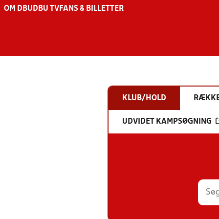
OM DBU
DBU TV
FANS & BILLETTER
KLUB/HOLD
RÆKK
UDVIDET KAMPSØGNING