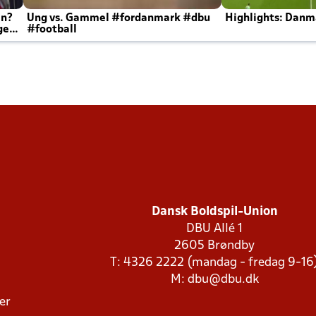
en?
Ung vs. Gammel #fordanmark #dbu
Highlights: Danma
ger
#football
Dansk Boldspil-Union
DBU Allé 1
2605 Brøndby
T: 4326 2222 (mandag - fredag 9-16
M:
dbu@dbu.dk
ger