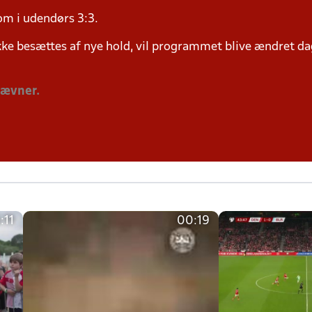
om i udendørs 3:3.
ke besættes af nye hold, vil programmet blive ændret dag
tævner.
:11
00:19