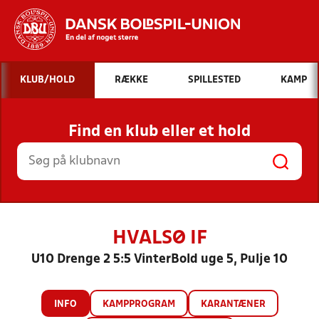
Hvad vil du søge efter?
KLUB/HOLD
RÆKKE
SPILLESTED
KAMP
INDHOLD OG NYHEDER
Find en klub eller et hold
STILLINGER, RESULTATER, KLUBBER OG
HOLD
HVALSØ IF
U10 Drenge 2 5:5 VinterBold uge 5, Pulje 10
INFO
KAMPPROGRAM
KARANTÆNER