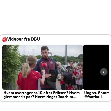
Videoer fra DBU
Hvem overtager nr.10 efter Eriksen? Hvem
Ung vs. Gamm
glemmer sit pas? Hvem ringer Joachim
#football
altid til efter kampe?