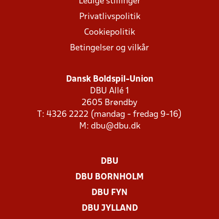
Ledige stillinger
Privatlivspolitik
Cookiepolitik
Betingelser og vilkår
Dansk Boldspil-Union
DBU Allé 1
2605 Brøndby
T: 4326 2222 (mandag - fredag 9-16)
M:
dbu@dbu.dk
DBU
DBU BORNHOLM
DBU FYN
DBU JYLLAND