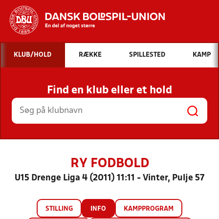
Hvad vil du søge efter?
KLUB/HOLD
RÆKKE
SPILLESTED
KAMP
INDHOLD OG NYHEDER
Find en klub eller et hold
STILLINGER, RESULTATER, KLUBBER OG
HOLD
RY FODBOLD
U15 Drenge Liga 4 (2011) 11:11 - Vinter, Pulje 57
STILLING
INFO
KAMPPROGRAM