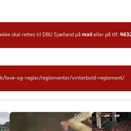
ke skal rettes til DBU Sjælland på
mail
eller på tlf:
463
k/love-og-regler/reglementer/vinterbold-reglement/
:11
00:19