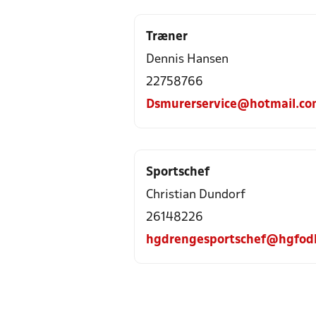
Træner
Dennis Hansen
22758766
Dsmurerservice@hotmail.c
Sportschef
Christian Dundorf
26148226
hgdrengesportschef@hgfod