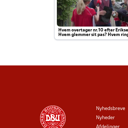
Hvem overtager nr.10 efter Eriks
Hvem glemmer sit pas? Hvem rin
Joachim altid til efter kampe?
Nyhedsbreve
Nyheder
Afdelinger