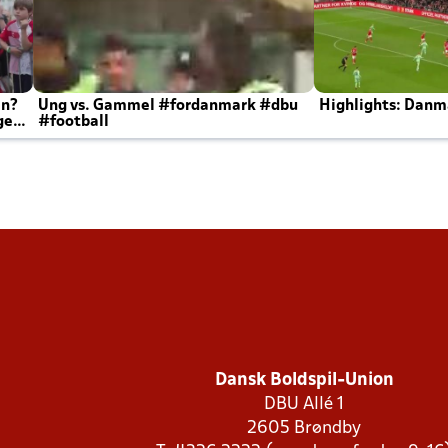
en?
Ung vs. Gammel #fordanmark #dbu
Highlights: Danma
ger
#football
Dansk Boldspil-Union
DBU Allé 1
2605 Brøndby