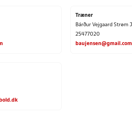
Træner
Bárður Vejgaard Strøm 
25477020
om
baujensen@gmail.com
bold.dk