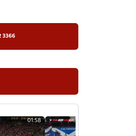
2 3366
01:58
01:58