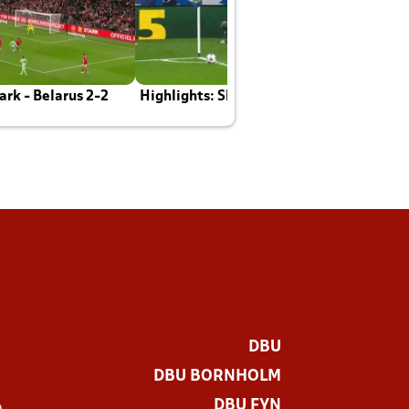
rk - Belarus 2-2
Highlights: Skotland - Danmark 4-2
J
E
DBU
DBU BORNHOLM
DBU FYN