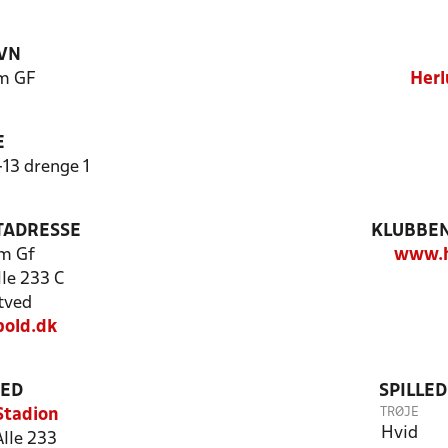
VN
m GF
Herl
E
13 drenge 1
TADRESSE
KLUBBEN
m Gf
www.h
le 233 C
tved
old.dk
TED
SPILLE
TRØJE
Stadion
Hvid
lle 233