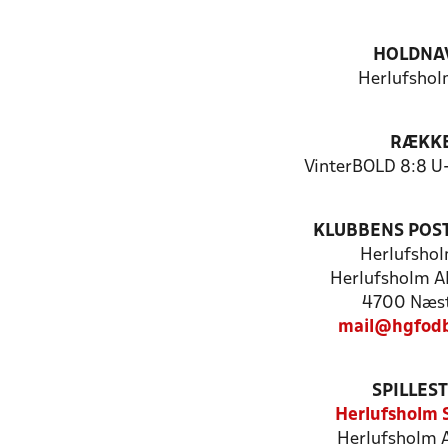
HOLDNA
Herlufshol
RÆKK
VinterBOLD 8:8 U-
KLUBBENS POS
Herlufshol
Herlufsholm Al
4700 Næs
mail@hgfodb
SPILLES
Herlufsholm 
Herlufsholm A