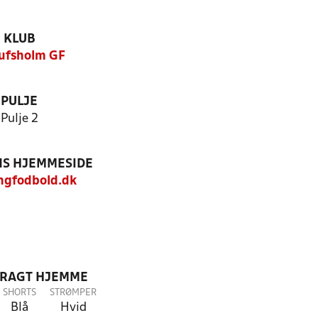
KLUB
ufsholm GF
PULJE
Pulje 2
S HJEMMESIDE
gfodbold.dk
DRAGT HJEMME
SHORTS
STRØMPER
Blå
Hvid