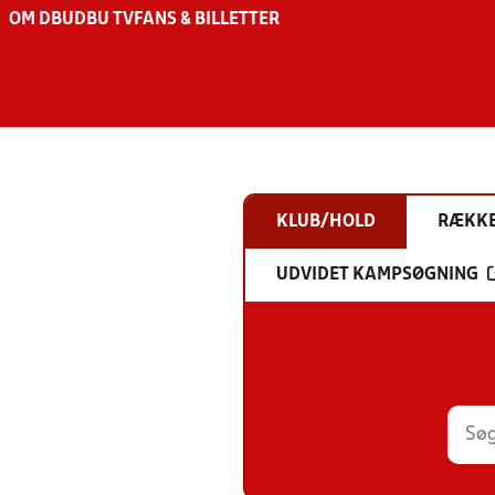
OM DBU
DBU TV
FANS & BILLETTER
KLUB/HOLD
RÆKK
UDVIDET KAMPSØGNING