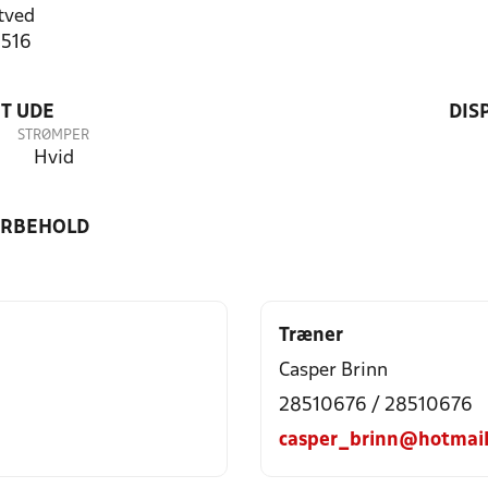
tved
0516
T UDE
DIS
STRØMPER
Hvid
ORBEHOLD
Træner
Casper Brinn
28510676 / 28510676
casper_brinn@hotmai