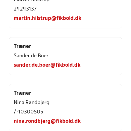
24243137
martin.hilstrup@fikbold.dk
Træner
Sander de Boer
sander.de.boer@fikbold.dk
Træner
Nina Røndbjerg
/ 40300505
nina.rondbjerg@fikbold.dk