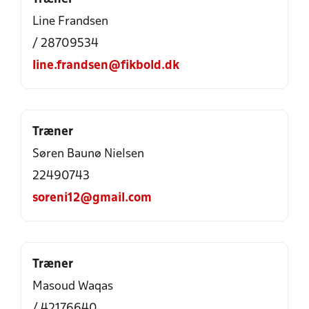
Line Frandsen
/ 28709534
line.frandsen@fikbold.dk
Træner
Søren Baunø Nielsen
22490743
soreni12@gmail.com
Træner
Masoud Waqas
/ 42176640