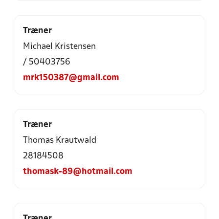
Træner
Michael Kristensen
/ 50403756
mrk150387@gmail.com
Træner
Thomas Krautwald
28184508
thomask-89@hotmail.com
Træner