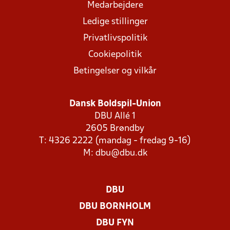
Medarbejdere
Ledige stillinger
Privatlivspolitik
Cookiepolitik
Betingelser og vilkår
Dansk Boldspil-Union
DBU Allé 1
2605 Brøndby
T: 4326 2222 (mandag - fredag 9-16)
M:
dbu@dbu.dk
DBU
DBU BORNHOLM
DBU FYN