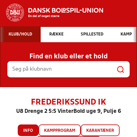
Hvad vil du søge efter?
KLUB/HOLD
RÆKKE
SPILLESTED
KAMP
INDHOLD OG NYHEDER
Find en klub eller et hold
STILLINGER, RESULTATER, KLUBBER OG
HOLD
FREDERIKSSUND IK
U8 Drenge 2 5:5 VinterBold uge 9, Pulje 6
INFO
KAMPPROGRAM
KARANTÆNER