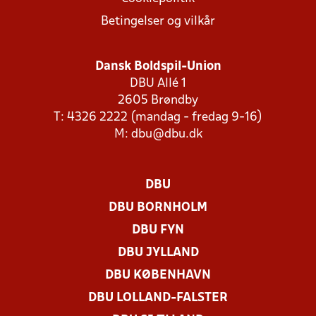
Betingelser og vilkår
Dansk Boldspil-Union
DBU Allé 1
2605 Brøndby
T: 4326 2222 (mandag - fredag 9-16)
M:
dbu@dbu.dk
DBU
DBU BORNHOLM
DBU FYN
DBU JYLLAND
DBU KØBENHAVN
DBU LOLLAND-FALSTER