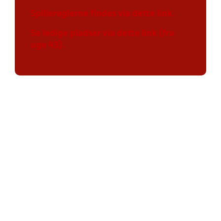
Spillereglerne findes via dette link.
Se ledige pladser via dette link (fra
uge 43).