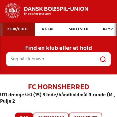
Hvad vil du søge efter?
KLUB/HOLD
RÆKKE
SPILLESTED
KAMP
INDHOLD OG NYHEDER
Find en klub eller et hold
STILLINGER, RESULTATER, KLUBBER OG
HOLD
FC HORNSHERRED
U11 drenge 4:4 (15) 3 Inde/håndboldmål 4.runde (M ,
Pulje 2