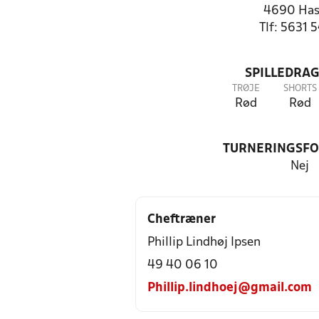
4690 Has
Tlf: 5631 
SPILLEDRAG
TRØJE
SHORTS
Rød
Rød
TURNERINGSF
Nej
Cheftræner
Phillip Lindhøj Ipsen
49 40 06 10
Phillip.lindhoej@gmail.com