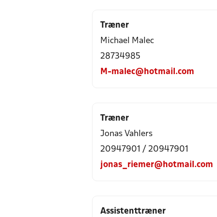
Træner
Michael Malec
28734985
M-malec@hotmail.com
Træner
Jonas Vahlers
20947901 / 20947901
jonas_riemer@hotmail.com
Assistenttræner