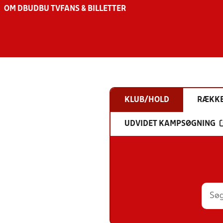
OM DBU
DBU TV
FANS & BILLETTER
KLUB/HOLD
RÆKK
UDVIDET KAMPSØGNING