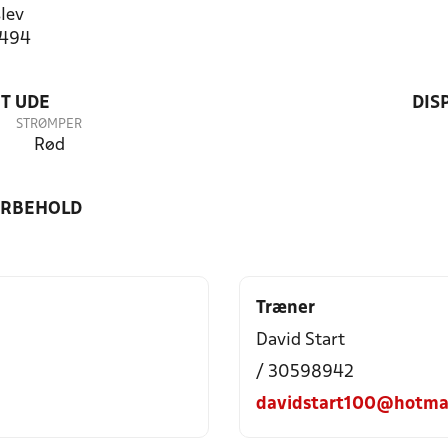
lev
5494
T UDE
DIS
STRØMPER
Rød
ORBEHOLD
Træner
David Start
/ 30598942
davidstart100@hotma