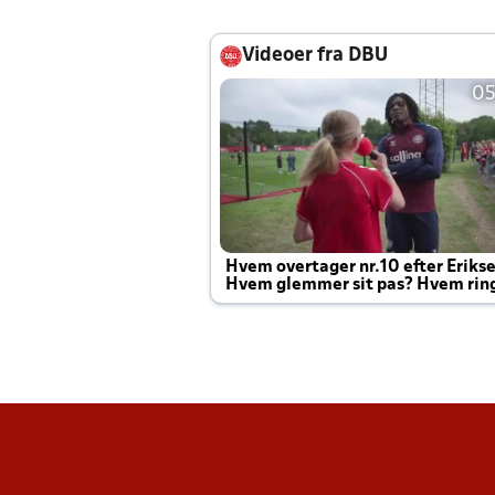
Videoer fra DBU
05
Hvem overtager nr.10 efter Eriks
Hvem glemmer sit pas? Hvem rin
Joachim altid til efter kampe?