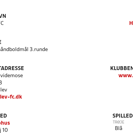
VN
FC
H
E
/håndboldmål 3.runde
TADRESSE
KLUBBEN
Hvidemose
www.h
8
lev
lev-fc.dk
TED
SPILLE
TRØJE
bhus
Blå
j 10