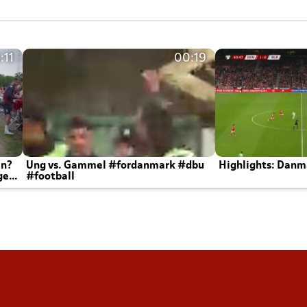
:11
00:19
en?
Ung vs. Gammel #fordanmark #dbu
Highlights: Danma
ger
#football