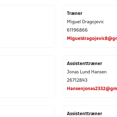
Træner
Miguel Dragojevic
61196866
Migueldragojevic8@g
Assistenttræner
Jonas Lund Hansen
26712843
Hansenjonas2332@gma
Assistenttræner