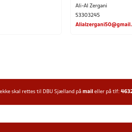
Ali-Al Zergani
53303245
Alialzergani50@gmail
ke skal rettes til DBU Sjælland på
mail
eller på tlf:
463