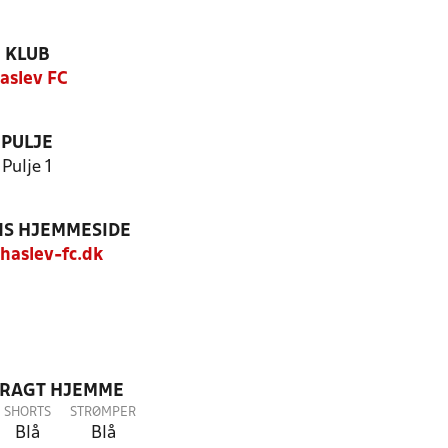
KLUB
aslev FC
PULJE
Pulje 1
S HJEMMESIDE
aslev-fc.dk
DRAGT HJEMME
SHORTS
STRØMPER
Blå
Blå