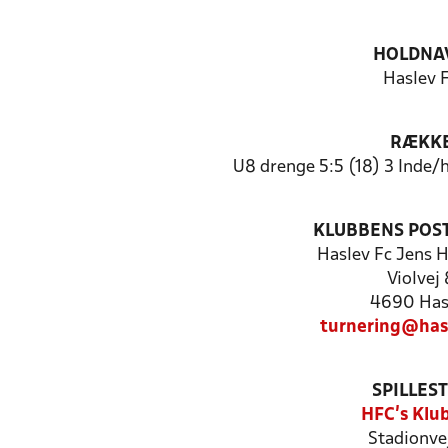
HOLDNA
Haslev 
RÆKK
U8 drenge 5:5 (18) 3 Inde
KLUBBENS POS
Haslev Fc Jens 
Violvej 
4690 Has
turnering@has
SPILLES
HFC's Klu
Stadionve