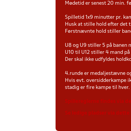
Mødetid er senest 20 min. fø
Spilletid 1x9 minutter pr. k
Husk at stille hold efter det 
Førstnævnte hold stiller ban
U8 og U9 stiller 5 på bane
U10 til U12 stiller 4 mand 
Der skal ikke udfyldes holdko
4.runde er medaljestævne og 
Hvis evt. oversidderkampe ik
stadig er fire kampe til hver.
Spillereglerne findes via de
Se ledige pladser via dette 