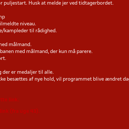
r puljestart. Husk at melde jer ved tidtagerbordet.
amp
tilmeldte niveau.
e/kampleder til rådighed.
n med målmand.
på banen med målmand, der kun må parere.
rt.
der er medaljer til alle.
ke besættes af nye hold, vil programmet blive ændret dag
tte link.
link (fra uge 43).