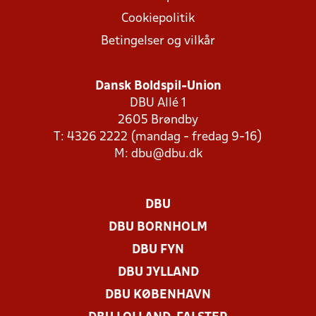
Cookiepolitik
Betingelser og vilkår
Dansk Boldspil-Union
DBU Allé 1
2605 Brøndby
T: 4326 2222 (mandag - fredag 9-16)
M:
dbu@dbu.dk
DBU
DBU BORNHOLM
DBU FYN
DBU JYLLAND
DBU KØBENHAVN