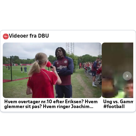
Videoer fra DBU
Hvem overtager nr.10 efter Eriksen? Hvem
Ung vs. Gamm
glemmer sit pas? Hvem ringer Joachim
#football
altid til efter kampe?