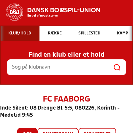
Hvad vil du søge efter?
KLUB/HOLD
RÆKKE
SPILLESTED
KAMP
INDHOLD OG NYHEDER
Find en klub eller et hold
STILLINGER, RESULTATER, KLUBBER OG
HOLD
FC FAABORG
Inde Silent: U8 Drenge Bl. 5:5, 080226, Korinth -
Mødetid 9:45