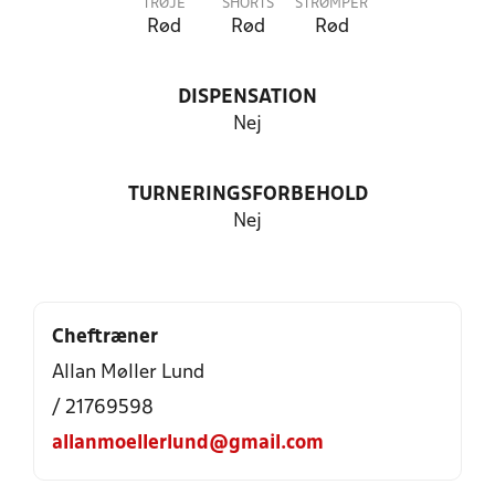
TRØJE
SHORTS
STRØMPER
Rød
Rød
Rød
DISPENSATION
Nej
TURNERINGSFORBEHOLD
Nej
Cheftræner
Allan Møller Lund
/ 21769598
allanmoellerlund@gmail.com