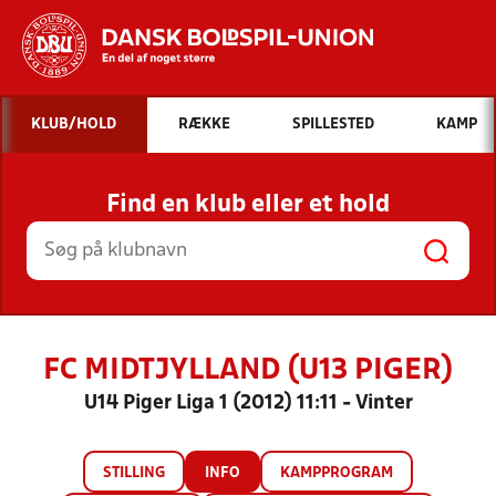
Hvad vil du søge efter?
KLUB/HOLD
RÆKKE
SPILLESTED
KAMP
INDHOLD OG NYHEDER
Find en klub eller et hold
STILLINGER, RESULTATER, KLUBBER OG
HOLD
FC MIDTJYLLAND (U13 PIGER)
U14 Piger Liga 1 (2012) 11:11 - Vinter
STILLING
INFO
KAMPPROGRAM