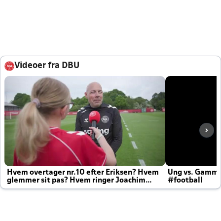
Videoer fra DBU
Hvem overtager nr.10 efter Eriksen? Hvem
Ung vs. Gamm
glemmer sit pas? Hvem ringer Joachim
#football
altid til efter kampe?