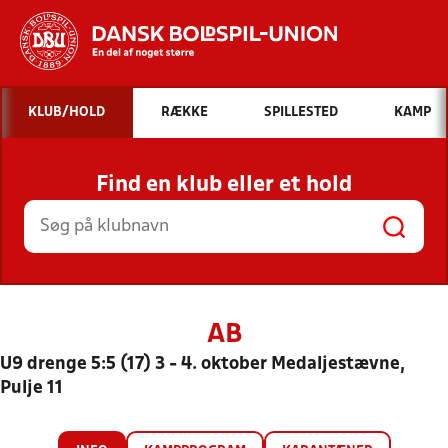
Hvad vil du søge efter?
KLUB/HOLD
RÆKKE
SPILLESTED
KAMP
INDHOLD OG NYHEDER
Find en klub eller et hold
STILLINGER, RESULTATER, KLUBBER OG
HOLD
AB
U9 drenge 5:5 (17) 3 - 4. oktober Medaljestævne,
Pulje 11