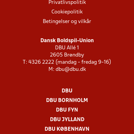
Privatlivspolitik
Cookiepolitik
Betingelser og vilkår
Dansk Boldspil-Union
DBU Allé 1
2605 Brøndby
T: 4326 2222 (mandag - fredag 9-16)
M:
dbu@dbu.dk
DBU
DBU BORNHOLM
DBU FYN
DBU JYLLAND
DBU KØBENHAVN