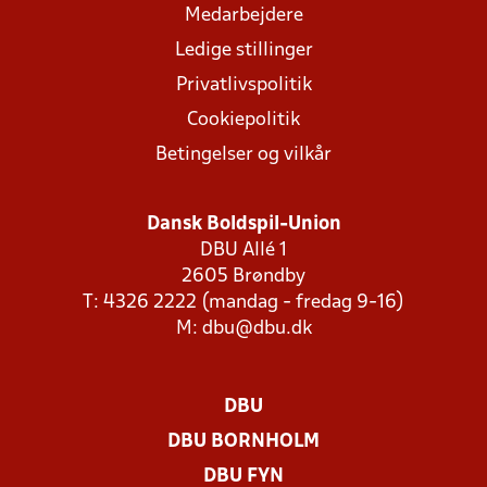
Medarbejdere
Ledige stillinger
Privatlivspolitik
Cookiepolitik
Betingelser og vilkår
Dansk Boldspil-Union
DBU Allé 1
2605 Brøndby
T: 4326 2222 (mandag - fredag 9-16)
M:
dbu@dbu.dk
DBU
DBU BORNHOLM
DBU FYN