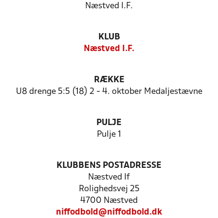
Næstved I.F.
KLUB
Næstved I.F.
RÆKKE
U8 drenge 5:5 (18) 2 - 4. oktober Medaljestævne
PULJE
Pulje 1
KLUBBENS POSTADRESSE
Næstved If
Rolighedsvej 25
4700 Næstved
niffodbold@niffodbold.dk