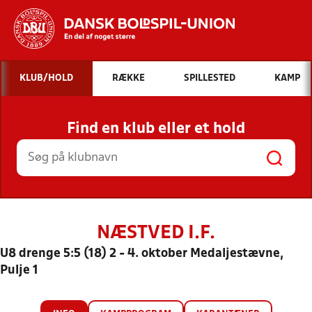
Hvad vil du søge efter?
KLUB/HOLD
RÆKKE
SPILLESTED
KAMP
INDHOLD OG NYHEDER
Find en klub eller et hold
STILLINGER, RESULTATER, KLUBBER OG
HOLD
NÆSTVED I.F.
U8 drenge 5:5 (18) 2 - 4. oktober Medaljestævne,
Pulje 1