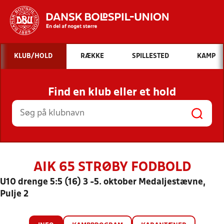
Hvad vil du søge efter?
KLUB/HOLD
RÆKKE
SPILLESTED
KAMP
INDHOLD OG NYHEDER
Find en klub eller et hold
STILLINGER, RESULTATER, KLUBBER OG
HOLD
AIK 65 STRØBY FODBOLD
U10 drenge 5:5 (16) 3 -5. oktober Medaljestævne,
Pulje 2