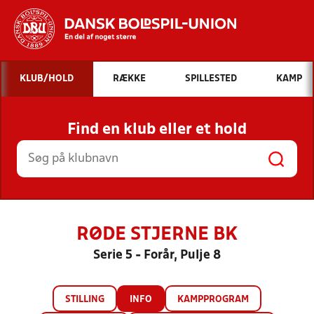
Hvad vil du søge efter?
KLUB/HOLD
RÆKKE
SPILLESTED
KAMP
INDHOLD OG NYHEDER
Find en klub eller et hold
STILLINGER, RESULTATER, KLUBBER OG
HOLD
RØDE STJERNE BK
Serie 5 - Forår, Pulje 8
STILLING
INFO
KAMPPROGRAM