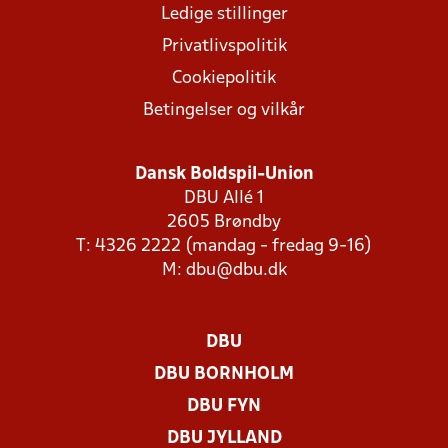
Ledige stillinger
Privatlivspolitik
Cookiepolitik
Betingelser og vilkår
Dansk Boldspil-Union
DBU Allé 1
2605 Brøndby
T: 4326 2222 (mandag - fredag 9-16)
M:
dbu@dbu.dk
DBU
DBU BORNHOLM
DBU FYN
DBU JYLLAND